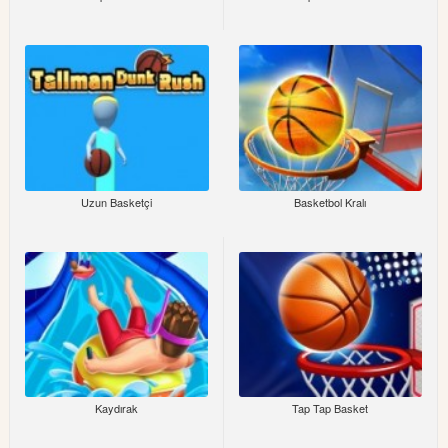
Uzun Basketçi
Basketbol Kralı
Kaydırak
Tap Tap Basket