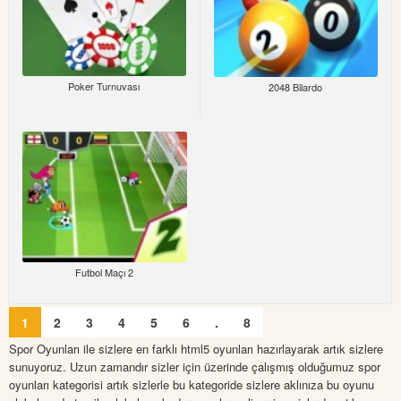
Poker Turnuvası
2048 Bilardo
Futbol Maçı 2
1
2
3
4
5
6
.
8
Spor Oyunları ile sizlere en farklı html5 oyunları hazırlayarak artık sizlere
sunuyoruz. Uzun zamandır sizler için üzerinde çalışmış olduğumuz spor
oyunları kategorisi artık sizlerle bu kategoride sizlere aklınıza bu oyunu