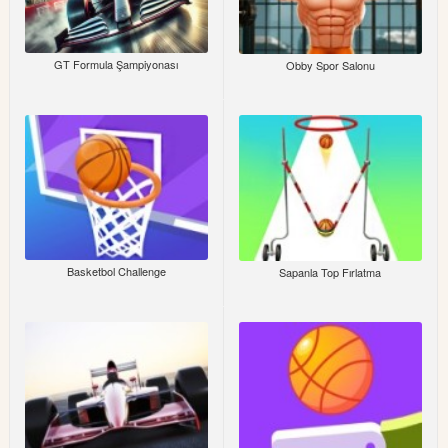
GT Formula Şampiyonası
Obby Spor Salonu
Basketbol Challenge
Sapanla Top Fırlatma