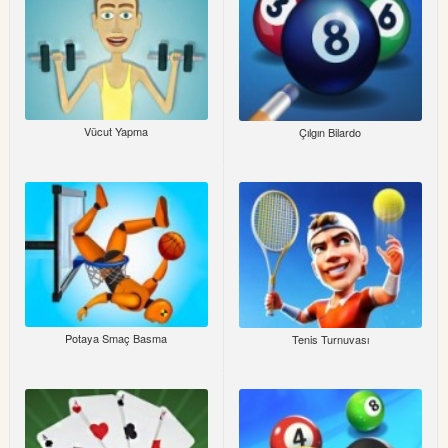
Vücut Yapma
Çılgın Bilardo
Potaya Smaç Basma
Tenis Turnuvası