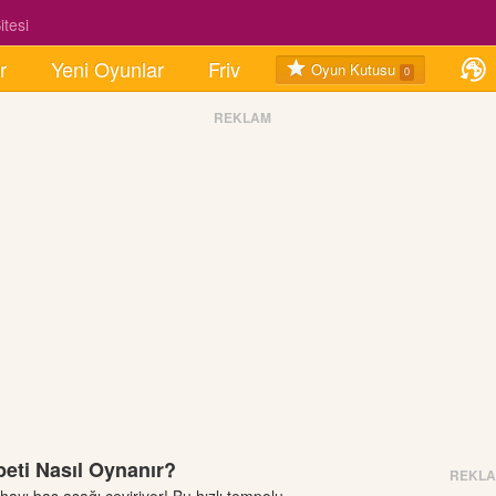
tesi
r
Yeni Oyunlar
Friv
Oyun Kutusu
0
REKLAM
eti Nasıl Oynanır?
REKL