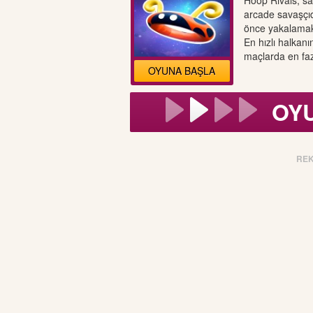
Hoop Rivals, sa
arcade savaşçıda
önce yakalamak 
En hızlı halkan
maçlarda en faz
OYUNA BAŞLA
OY
RE