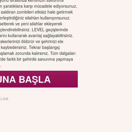
yunu sırasında kentinizin savunma
an yaratıklara karşı mücadele ediyorsunuz.
saldıran zombileri etkisiz hale getirmek
rleştirdiğiniz silahları kullanıyorsunuz.
kselterek ve yeni silahlar ekleyerek
lendirebilirsiniz. LEVEL geçişlerinde
arını kullanarak avantaj sağlayabilirsiniz.
kerlerinizi öldürür ve şehrinizi ele
ı kaybedersiniz. Tekrar başlangıç
şlamak zorunda kalırsınız. Tüm dalgaları
nizde farklı bir şehirde savunma yapmaya
.
UNA BAŞLA
KLAM