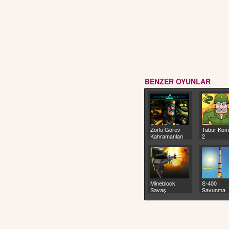
BENZER OYUNLAR
Zorlu Görev
Tabur Kom
Kahramanları
2
Mineblock
S-400
Savaş
Savunma
Füzesi