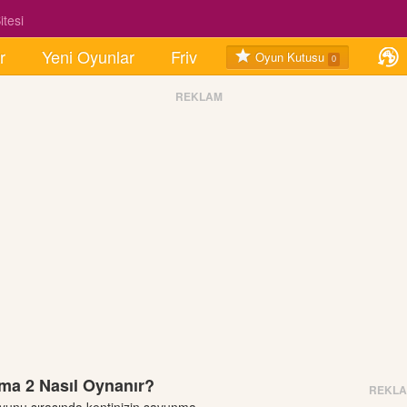
tesi
r
Yeni Oyunlar
Friv
Oyun Kutusu
0
REKLAM
ma 2 Nasıl Oynanır?
REKL