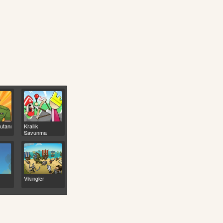
utanı
Krallık
Savunma
Vikingler