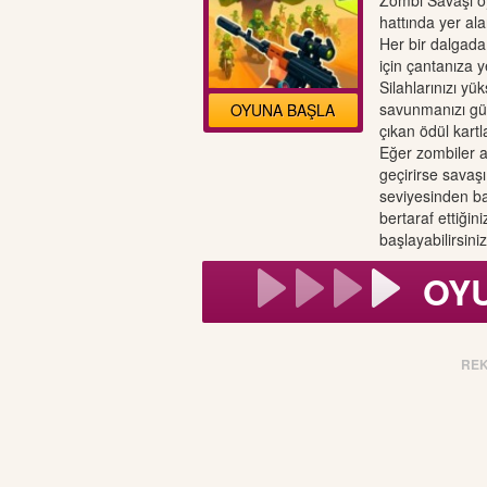
Zombi Savaşı o
hattında yer al
Her bir dalgada 
için çantanıza ye
Silahlarınızı yü
savunmanızı güç
OYUNA BAŞLA
çıkan ödül kartl
Eğer zombiler as
geçirirse savaş
seviyesinden ba
bertaraf ettiği
başlayabilirsiniz
OY
RE