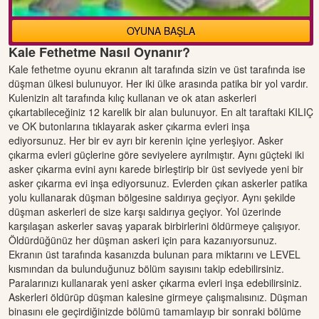
OYUNA BAŞLA
Kale Fethetme Nasıl Oynanır?
Kale fethetme oyunu ekranın alt tarafında sizin ve üst tarafında ise
düşman ülkesi bulunuyor. Her iki ülke arasında patika bir yol vardır.
Kulenizin alt tarafında kılıç kullanan ve ok atan askerleri
çıkartabileceğiniz 12 karelik bir alan bulunuyor. En alt taraftaki KILIÇ
ve OK butonlarına tıklayarak asker çıkarma evleri inşa
ediyorsunuz. Her bir ev ayrı bir kerenin içine yerleşiyor. Asker
çıkarma evleri güçlerine göre seviyelere ayrılmıştır. Aynı güçteki iki
asker çıkarma evini aynı karede birleştirip bir üst seviyede yeni bir
asker çıkarma evi inşa ediyorsunuz. Evlerden çıkan askerler patika
yolu kullanarak düşman bölgesine saldırıya geçiyor. Aynı şekilde
düşman askerleri de size karşı saldırıya geçiyor. Yol üzerinde
karşılaşan askerler savaş yaparak birbirlerini öldürmeye çalışıyor.
Öldürdüğünüz her düşman askeri için para kazanıyorsunuz.
Ekranın üst tarafında kasanızda bulunan para miktarını ve LEVEL
kısmından da bulunduğunuz bölüm sayısını takip edebilirsiniz.
Paralarınızı kullanarak yeni asker çıkarma evleri inşa edebilirsiniz.
Askerleri öldürüp düşman kalesine girmeye çalışmalısınız. Düşman
binasını ele geçirdiğinizde bölümü tamamlayıp bir sonraki bölüme