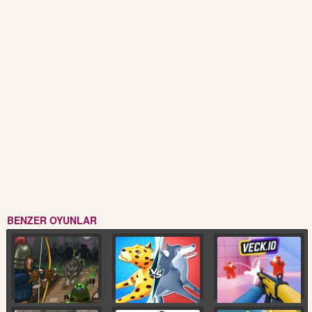
BENZER OYUNLAR
Goblin Geçiti
Hayvan Krallığı
Veck io