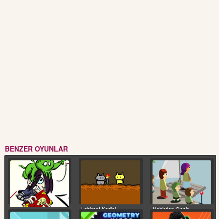
BENZER OYUNLAR
Labirent Kedisi
Nehirden Geçir
Sihirli Kitap