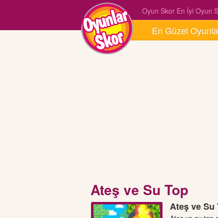
Oyun Skor En İyi Oyun Si
En Güzel Oyunla
Ateş ve Su Top
Ateş ve Su 