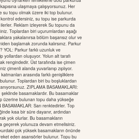
oyunu oynarken tehlikelerle dolu parkurda
ış kapısına ulaşmaya çalışıyorsunuz. Her
 su topu olmak üzere iki top bulunur.
 kontrol edersiniz, su topu ise parkurda
 ilerler. Reklam izleyerek Su topunu da
siniz. Toplardan biri uçurumlardan aşağı
aklara yakalanırsa bölüm başarısız olur ve
iden başlamak zorunda kalırsınız. Parkur
? YOL: Parkur farklı uzunluk ve
ip yollardan oluşuyor. Yolun alt tarafı
ak rengindedir. Üst tarafında ise çimen
iniz çimenli alanda yuvarlanıp zıplıyor.
atmanları arasında farklı genişliklere
 bulunur. Toplardan biri bu boşluklardan
 yanıyorsunuz. ZIPLAMA BASAMAKLARI:
e şeklinde basamaklardır. Bu basamaklar
üp üzerine bulunan topu daha yükseğe
AN BASAMAKLAR: Sarı renktedirler. Top
ğinde kısa bir süre dayanır, ardından
arak yok olurlar. Bu basamakların
ca geçerek yolunuza devam etmelisiniz.
urdaki çok yüksek basamakların önünde
reket eden asansörler bulunur. Topu bu