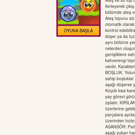
Ateş ve su top 
ilerleyerek çık
bölümde ateş ve
Ateş topunu siz
otomatik olarak
kontrol edebilir
OYUNA BAŞLA
düşer ya da tuz
aynı bölüme yen
nelerden oluşur
genişliklere sah
kahverengi topr
vardır. Karakter
BOŞLUK: Yolun k
sahip boşluklar
aşağı düşerse
Küçük kısa kar
yay görevi gör
zıplatır. KIRIL
üzerlerine geldi
parçalara ayrıl
üzerinden hızlı
ASANSÖR: Park
aşağı yukarı ha