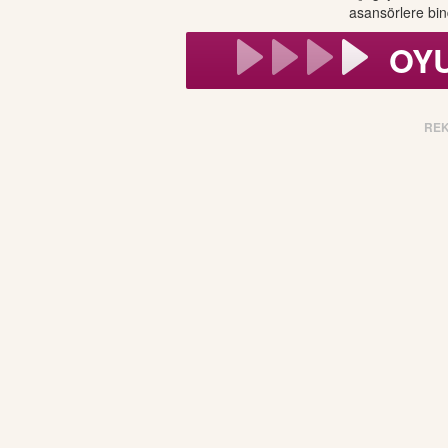
asansörlere bind
OY
RE