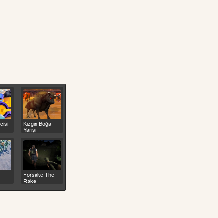
cisi
Kızgın Boğa
Yarışı
Forsake The
Rake