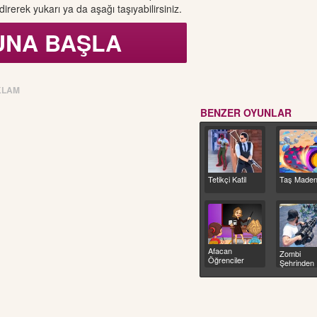
irerek yukarı ya da aşağı taşıyabilirsiniz.
UNA BAŞLA
KLAM
BENZER OYUNLAR
Tetikçi Katil
Taş Maden
Afacan
Zombi
Öğrenciler
Şehrinden
Kaçış