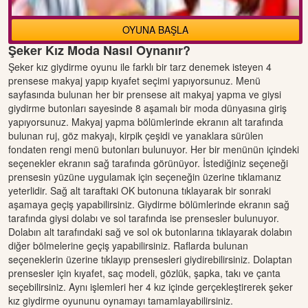
OYUNA BAŞLA
Şeker Kız Moda Nasıl Oynanır?
Şeker kız giydirme oyunu ile farklı bir tarz denemek isteyen 4
prensese makyaj yapıp kıyafet seçimi yapıyorsunuz. Menü
sayfasında bulunan her bir prensese ait makyaj yapma ve giysi
giydirme butonları sayesinde 8 aşamalı bir moda dünyasına giriş
yapıyorsunuz. Makyaj yapma bölümlerinde ekranın alt tarafında
bulunan ruj, göz makyajı, kirpik çeşidi ve yanaklara sürülen
fondaten rengi menü butonları bulunuyor. Her bir menünün içindeki
seçenekler ekranın sağ tarafında görünüyor. İstediğiniz seçeneği
prensesin yüzüne uygulamak için seçeneğin üzerine tıklamanız
yeterlidir. Sağ alt taraftaki OK butonuna tıklayarak bir sonraki
aşamaya geçiş yapabilirsiniz. Giydirme bölümlerinde ekranın sağ
tarafında giysi dolabı ve sol tarafında ise prensesler bulunuyor.
Dolabın alt tarafındaki sağ ve sol ok butonlarına tıklayarak dolabın
diğer bölmelerine geçiş yapabilirsiniz. Raflarda bulunan
seçeneklerin üzerine tıklayıp prensesleri giydirebilirsiniz. Dolaptan
prensesler için kıyafet, saç modeli, gözlük, şapka, takı ve çanta
seçebilirsiniz. Aynı işlemleri her 4 kız içinde gerçekleştirerek şeker
kız giydirme oyununu oynamayı tamamlayabilirsiniz.