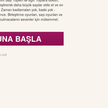
ni Sayı Tüpleri ile eğit! Toplara dokun,
rleştirerek daha büyük sayılar elde et ve en
 Zaman kısıtlamaları yok, baskı yok -
ce. Birleştirme oyunları, sayı oyunları ve
 bulmacalarını sevenler için mükemmel.
UNA BAŞLA
KLAM