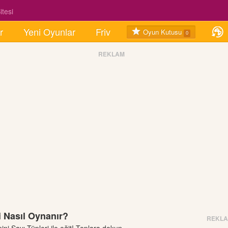
tesi
r
Yeni Oyunlar
Friv
Oyun Kutusu
0
REKLAM
i Nasıl Oynanır?
REKL