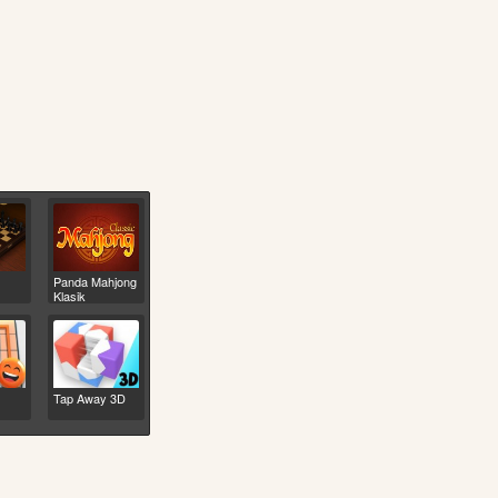
Panda Mahjong
Klasik
Tap Away 3D