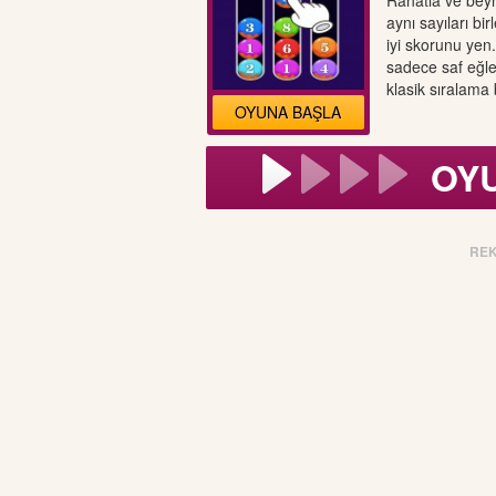
Rahatla ve beyni
aynı sayıları bi
iyi skorunu yen.
sadece saf eğlen
klasik sıralama
OYUNA BAŞLA
OY
RE