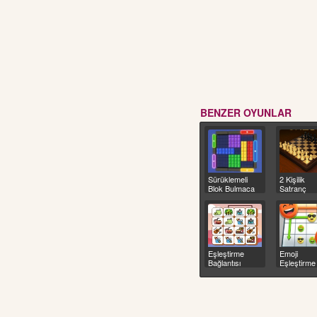
BENZER OYUNLAR
Sürüklemeli
2 Kişilik
Blok Bulmaca
Satranç
Eşleştirme
Emoji
Bağlantısı
Eşleştirme