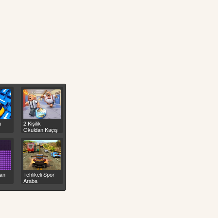
a
2 Kişilik
Okuldan Kaçış
yan
Tehlikeli Spor
Araba