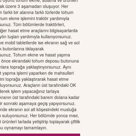
örü oyunu tohum ekme, sulama ve ürünleri
ak üzere 3 aşamadan oluşuyor. Her
 farklı bir alanına farklı türlerde tohum
um ekme işlemini traktör yardımıyla
rsunuz. Tüm bölümlerde traktörleri,
iğer hasat etme araçlarını bilgisayarlarda
yön tuşları yardımıyla kullanıyorsunuz.
ve mobil tabletlerde ise ekranın sağ ve sol
ok butonlarına tıklayarak
orsunuz. Tohum ekme ve hasat yapma
n önce ekrandaki tohum deposu butonuna
mlara toprağa yaklaştırıyorsunuz. Aynı
t yapma işlemi yaparken de mahsulleri
ni toprağa yaklaştırarak hasat etme
oluyorsunuz. Araçların üst tarafındaki OK
ederek işlem yapacağınız tarlaya
kranın üst tarafındaki barem dolana kadar
 bir sonraki aşamaya geçiş yapıyorsunuz.
de ekranın sol alt köşesindeki musluğa
ayı suluyorsunuz. Her bölümde yonca mısır,
 ürünleri tarlada yetiştirip toplayarak çiftlik
nu oynamayı tamamlayın.