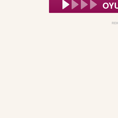
OY
RE