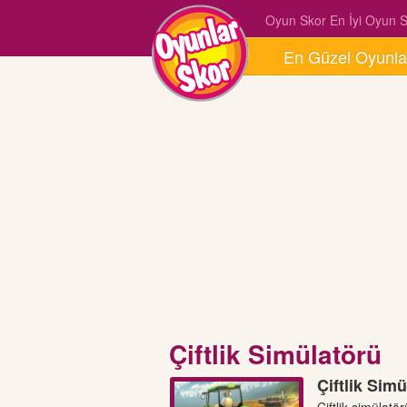
Oyun Skor En İyi Oyun Si
En Güzel Oyunla
Çiftlik Simülatörü
Çiftlik Sim