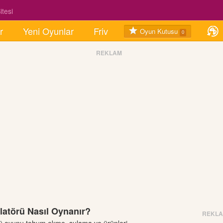
tesi
r
Yeni Oyunlar
Friv
Oyun Kutusu
0
REKLAM
ülatörü Nasıl Oynanır?
REKL