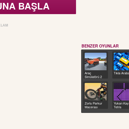
UNA BAŞLA
KLAM
BENZER OYUNLAR
Araç
Tıkla Arab
Simülatörü 2
Zorlu Parkur
Yukarı Ka
Macerası
Tetris