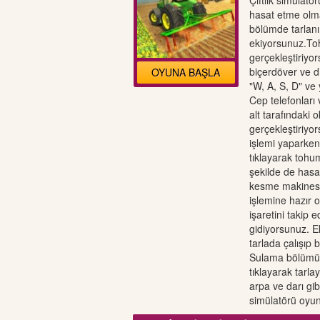
Çiftlik simülat
hasat etme olm
bölümde tarlanın
ekiyorsunuz.Toh
gerçekleştiriyo
biçerdöver ve d
OYUNA BAŞLA
"W, A, S, D" ve 
Cep telefonları 
alt tarafındaki 
gerçekleştiriy
işlemi yaparke
tıklayarak tohu
şekilde de hasa
kesme makinesi
işlemine hazır 
işaretini takip 
gidiyorsunuz. E
tarlada çalışıp
Sulama bölümün
tıklayarak tarl
arpa ve darı gibi
simülatörü oyu