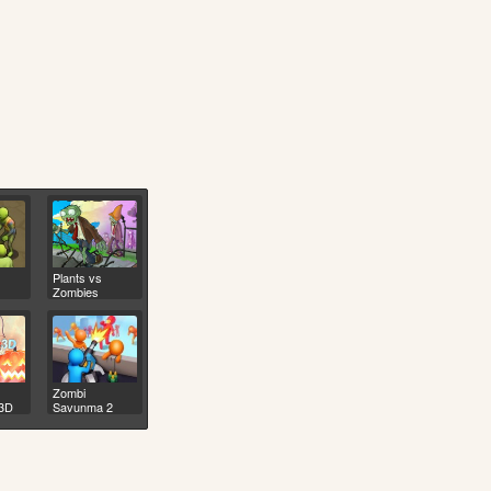
Plants vs
Zombies
Zombi
 3D
Savunma 2