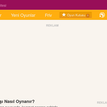
tesi
r
Yeni Oyunlar
Friv
Oyun Kutusu
0
REKLAM
şı Nasıl Oynanır?
REKL