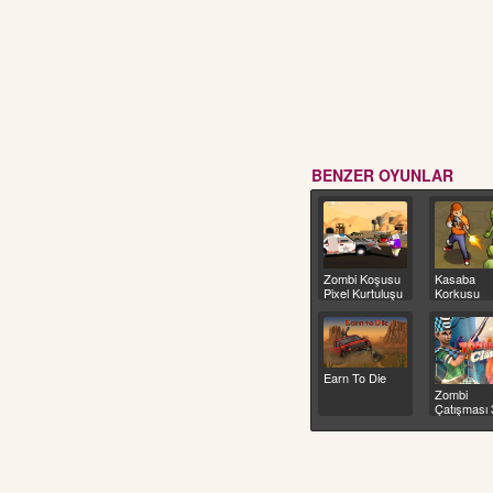
BENZER OYUNLAR
Zombi Koşusu
Kasaba
Pixel Kurtuluşu
Korkusu
Earn To Die
Zombi
Çatışması