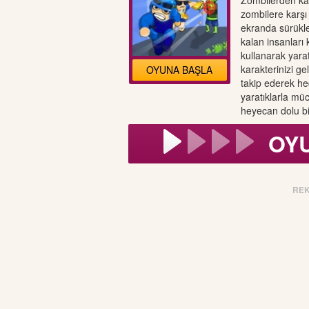
Zombilerden ka
zombilere karş
ekranda sürükle
kalan insanları 
kullanarak yarat
karakterinizi gel
OYUNA BAŞLA
takip ederek hed
yaratıklarla müc
heyecan dolu b
OY
RE