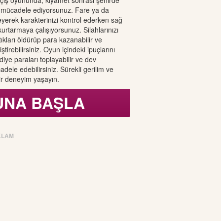
çış oyununda, kıyamet sonrası şehirde
ı mücadele ediyorsunuz. Fare ya da
yerek karakterinizi kontrol ederken sağ
kurtarmaya çalışıyorsunuz. Silahlarınızı
ıkları öldürüp para kazanabilir ve
iştirebilirsiniz. Oyun içindeki ipuçlarını
iye paraları toplayabilir ve dev
adele edebilirsiniz. Sürekli gerilim ve
ir deneyim yaşayın.
UNA BAŞLA
KLAM