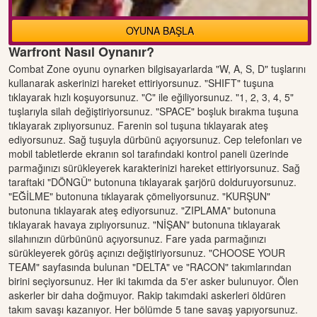
OYUNA BAŞLA
Warfront Nasıl Oynanır?
Combat Zone oyunu oynarken bilgisayarlarda "W, A, S, D" tuşlarını
kullanarak askerinizi hareket ettiriyorsunuz. "SHIFT" tuşuna
tıklayarak hızlı koşuyorsunuz. "C" ile eğiliyorsunuz. "1, 2, 3, 4, 5"
tuşlarıyla silah değiştiriyorsunuz. "SPACE" boşluk bırakma tuşuna
tıklayarak zıplıyorsunuz. Farenin sol tuşuna tıklayarak ateş
ediyorsunuz. Sağ tuşuyla dürbünü açıyorsunuz. Cep telefonları ve
mobil tabletlerde ekranın sol tarafındaki kontrol paneli üzerinde
parmağınızı sürükleyerek karakterinizi hareket ettiriyorsunuz. Sağ
taraftaki "DÖNGÜ" butonuna tıklayarak şarjörü dolduruyorsunuz.
"EĞİLME" butonuna tıklayarak çömeliyorsunuz. "KURŞUN"
butonuna tıklayarak ateş ediyorsunuz. "ZIPLAMA" butonuna
tıklayarak havaya zıplıyorsunuz. "NİŞAN" butonuna tıklayarak
silahınızın dürbününü açıyorsunuz. Fare yada parmağınızı
sürükleyerek görüş açınızı değiştiriyorsunuz. "CHOOSE YOUR
TEAM" sayfasında bulunan "DELTA" ve "RACON" takımlarından
birini seçiyorsunuz. Her iki takımda da 5'er asker bulunuyor. Ölen
askerler bir daha doğmuyor. Rakip takımdaki askerleri öldüren
takım savaşı kazanıyor. Her bölümde 5 tane savaş yapıyorsunuz.