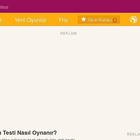
tesi
r
Yeni Oyunlar
Friv
Oyun Kutusu
0
REKLAM
 Testi Nasıl Oynanır?
REKL