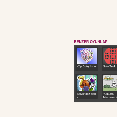
BENZER OYUNLAR
Küp Eşleştirme
Solo Test
Salyongoz Bob
Yumurta
7
Macerası 