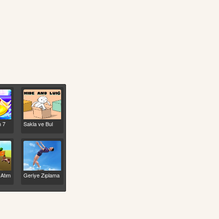
h 7
Sakla ve Bul
Atım
Geriye Zıplama