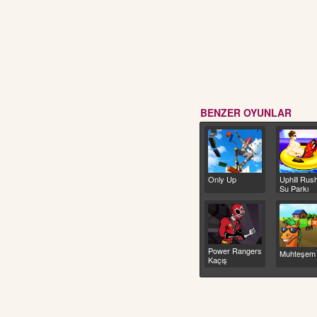
BENZER OYUNLAR
Only Up
Uphill Rus
Su Parkı
Power Rangers
Muhteşem 
Kaçış