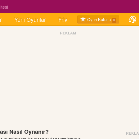
tesi
r
Yeni Oyunlar
Friv
Oyun Kutusu
0
REKLAM
ası Nasıl Oynanır?
REKL