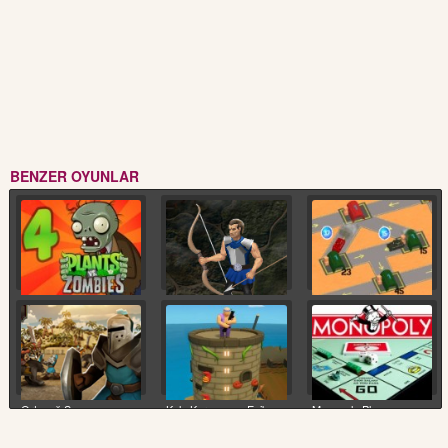
BENZER OYUNLAR
Çiçekler ve Canavarlar
Dünya Savaşları 2
Askeri Strateji
Ortaçağ Savaş
Kule Koruyucu - Epik
Monopoly Plus
Simulator
Savunma