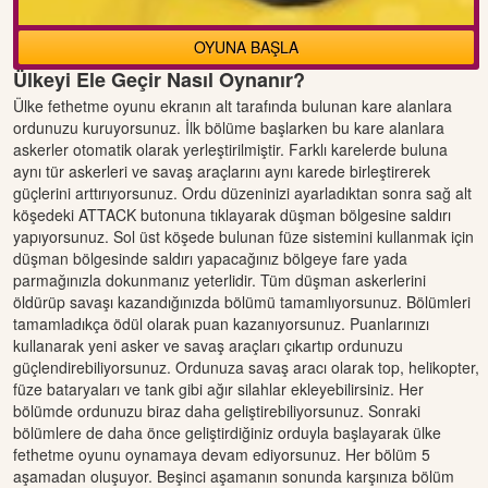
OYUNA BAŞLA
Ülkeyi Ele Geçir Nasıl Oynanır?
Ülke fethetme oyunu ekranın alt tarafında bulunan kare alanlara
ordunuzu kuruyorsunuz. İlk bölüme başlarken bu kare alanlara
askerler otomatik olarak yerleştirilmiştir. Farklı karelerde buluna
aynı tür askerleri ve savaş araçlarını aynı karede birleştirerek
güçlerini arttırıyorsunuz. Ordu düzeninizi ayarladıktan sonra sağ alt
köşedeki ATTACK butonuna tıklayarak düşman bölgesine saldırı
yapıyorsunuz. Sol üst köşede bulunan füze sistemini kullanmak için
düşman bölgesinde saldırı yapacağınız bölgeye fare yada
parmağınızla dokunmanız yeterlidir. Tüm düşman askerlerini
öldürüp savaşı kazandığınızda bölümü tamamlıyorsunuz. Bölümleri
tamamladıkça ödül olarak puan kazanıyorsunuz. Puanlarınızı
kullanarak yeni asker ve savaş araçları çıkartıp ordunuzu
güçlendirebiliyorsunuz. Ordunuza savaş aracı olarak top, helikopter,
füze bataryaları ve tank gibi ağır silahlar ekleyebilirsiniz. Her
bölümde ordunuzu biraz daha geliştirebiliyorsunuz. Sonraki
bölümlere de daha önce geliştirdiğiniz orduyla başlayarak ülke
fethetme oyunu oynamaya devam ediyorsunuz. Her bölüm 5
aşamadan oluşuyor. Beşinci aşamanın sonunda karşınıza bölüm