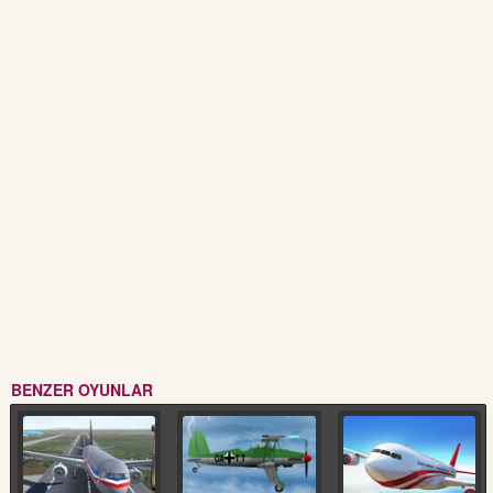
BENZER OYUNLAR