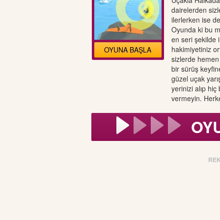
Uçakla Halkadan
dairelerden siz
ilerlerken ise d
Oyunda ki bu mi
en seri şekilde i
hakimiyetiniz or
OYUNA BAŞLA
sizlerde hemen 
bir sürüş keyfi
güzel uçak yarı
yerinizi alıp hi
vermeyin. Herke
OY
RE