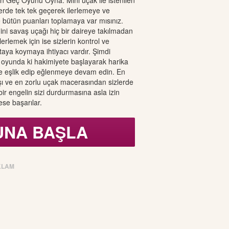
 Geç Oyunu Oyna. Mini uçak ile istenilen
lerde tek tek geçerek ilerlemeye ve
e bütün puanları toplamaya var mısınız.
ni savaş uçağı hiç bir daireye takılmadan
lerlemek için ise sizlerin kontrol ve
taya koymaya ihtiyacı vardır. Şimdi
oyunda ki hakimiyete başlayarak harika
ne eşlik edip eğlenmeye devam edin. En
şı ve en zorlu uçak macerasından sizlerde
ç bir engelin sizi durdurmasına asla izin
se başarılar.
UNA BAŞLA
KLAM