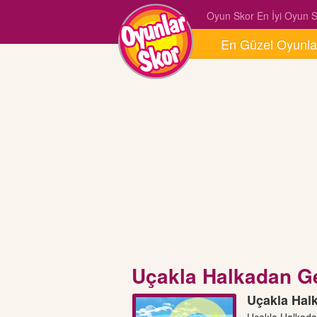
Oyun Skor En İyi Oyun Si
En Güzel Oyunla
Uçakla Halkadan G
Uçakla Hal