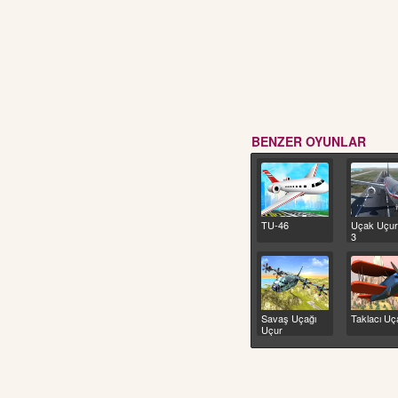
BENZER OYUNLAR
TU-46
Uçak Uçu
3
Savaş Uçağı
Taklacı Uç
Uçur