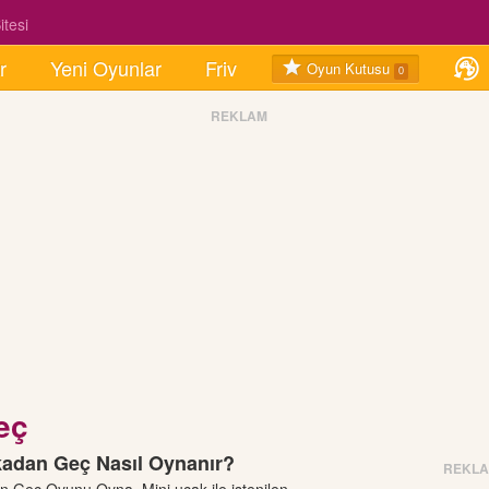
tesi
r
Yeni Oyunlar
Friv
Oyun Kutusu
0
REKLAM
eç
kadan Geç Nasıl Oynanır?
REKL