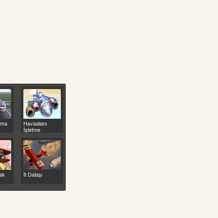
rma
Havaalanı
İşletme
ak
İt Dalaşı