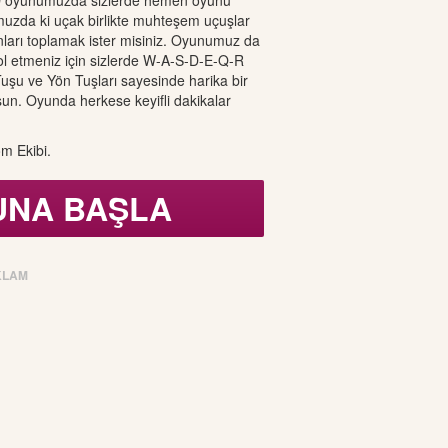
 oyunumuzda sizlerde hemen oyunu
uzda ki uçak birlikte muhteşem uçuşlar
anları toplamak ister misiniz. Oyunumuz da
ol etmeniz için sizlerde W-A-S-D-E-Q-R
Tuşu ve Yön Tuşları sayesinde harika bir
lsun. Oyunda herkese keyifli dakikalar
m Ekibi.
UNA BAŞLA
KLAM