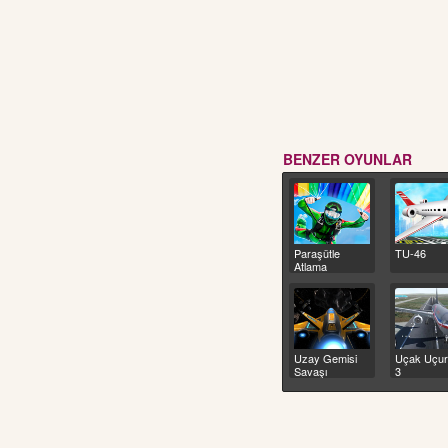
BENZER OYUNLAR
Paraşütle
TU-46
Atlama
Uzay Gemisi
Uçak Uçu
Savaşı
3