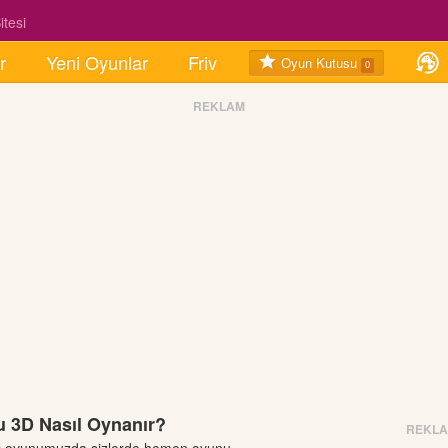
tesi
r
Yeni Oyunlar
Friv
Oyun Kutusu
0
REKLAM
 3D Nasıl Oynanır?
REKL