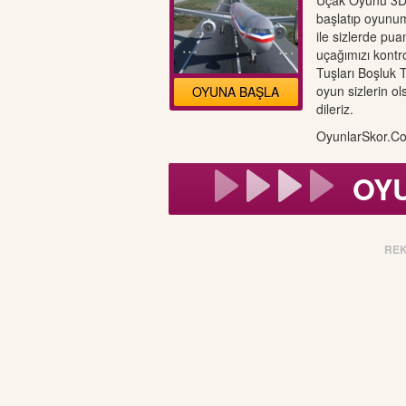
Uçak Oyunu 3D
başlatıp oyunum
ile sizlerde pu
uçağımızı kontr
Tuşları Boşluk 
oyun sizlerin o
OYUNA BAŞLA
dileriz.
OyunlarSkor.Co
OY
RE