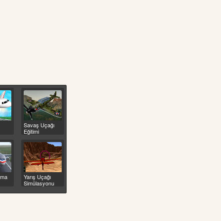
Savaş Uçağı
Eğitimi
rma
Yarış Uçağı
Simülasyonu