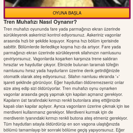
OYUNA BAŞLA
Tren Muhafızı Nasıl Oynanır?
Tren muhafızı oyununda fare yada parmağınızı ekran üzerinde
sürükleyerek askerinizi kontrol ediyorsunuz. Askeriniz vagonlar
arasında hızlı bir şekilde koşuyor. Koşma hızı bölüm içerisinde
sabittir. Bölümlerde ilerledikçe koşma hızı da artıyor. Fare yada
parmağınızı ekran üzerinde sürükleyerek silahınızın namlusunu
çeviriyorsunuz. Vagonlarda koşarken karşınıza trene saldıran
hırsızlar ve haydutlar çıkıyor. Elinizde bulunan taramalı tüfeğin
namlusunu hırsız yada haydurların üzerine denk getirdiğinizde
otomatik olarak ateş ediyorsunuz. Silahın namlusu ekranda '+'
işareti şeklinde görünüyor. Eğer haydutları öldüremezseniz onlar
size ateş edip sizi öldürüyorlar. Tren muhafızı oynu oynarken
vagonlar arasında geçiş yapmak için kapıları açmanız gerekiyor.
Kapıların üst tarafındaki kırmızı renkli butonlara ateş ettiğinizde
kapalı olan kapılar açılıyor. Ayrıca vagonların üzerine çıkmak için ise
merdiveni kullanmanız gerekiyor. Merdiveni kurmak için de
merdivenin tyanındaki kırmızı renkli butona ateş etmeniz gerekiyor.
Tüm haydutları sıtayla öldürdürüp en son vagona ulaştığınızda
bölümü tamamlayıp bir sonraki bölüme geçiş yapıyorsunuz. Eğer