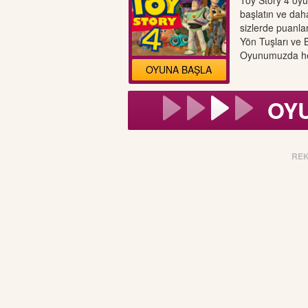
Toy Story 4 o
başlatın ve daha 
sizlerde puanla
Yön Tuşları ve B
Oyunumuzda herk
OYUNA BAŞLA
OY
RE