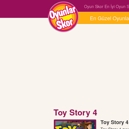
Oyun Skor En İyi Oyun Si
En Güzel Oyunla
Toy Story 4
Toy Story 4