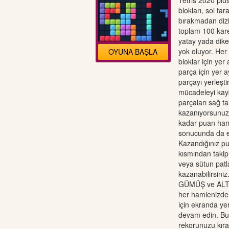
Tetris 2020 plu
blokları, sol ta
bırakmadan dizi
toplam 100 kare
yatay yada dik
yok oluyor. Her
OYUNA BAŞLA
bloklar için yer
parça için yer 
parçayı yerleşt
mücadeleyi kayb
parçaları sağ ta
kazanıyorsunuz. 
kadar puan hane
sonucunda da e
Kazandığınız pu
kısmından takip 
veya sütun pat
kazanabilirsini
GÜMÜŞ ve ALTIN 
her hamlenizde p
için ekranda ye
devam edin. Bu
rekorunuzu kırab