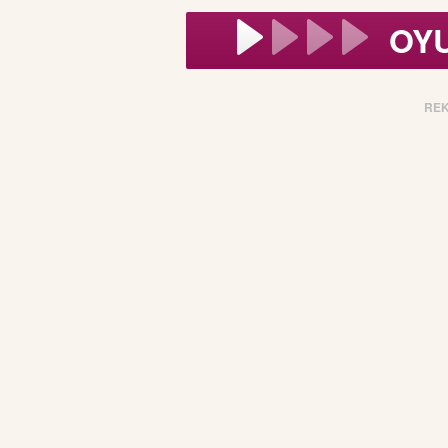
OY
RE