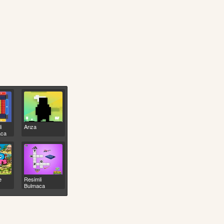
i
Arıza
aca
e
Resimli
Bulmaca