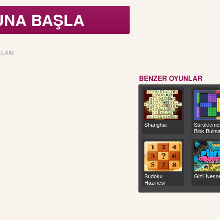
UNA BAŞLA
KLAM
BENZER OYUNLAR
Shanghai
Sürüklemel
Blok Bulm
Sudoku
Gizli Nesn
Hazinesi