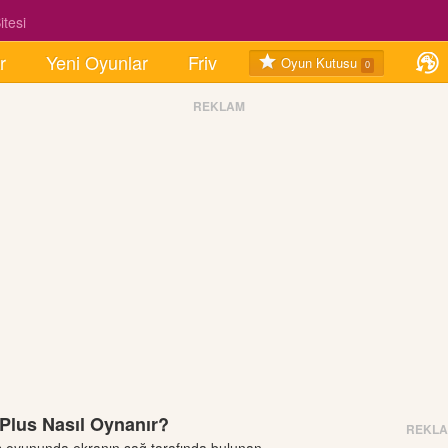
tesi
r
Yeni Oyunlar
Friv
Oyun Kutusu
0
REKLAM
 Plus Nasıl Oynanır?
REKL