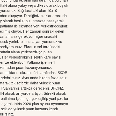
s oyununda ekranın sağ tarafında bulunan
raftaki alana yatay veya dikey olarak boşluk
yorsunuz. Sağ taraftaki alan 10x10
den oluşuyor. Dizdiğiniz bloklar arasında
ey olarak boşluk bulunmazsa patlayarak
 patlama ile ekranda yeni yerleştireceğiniz
 açılmış oluyor. Her zaman sonraki gelen
ayarlamanız gerekiyor. Eğer sıradaki
irecek yeriniz olmazsa yanıyorsunuz ve
ediyorsunuz. Ekranın sol tarafındaki
raftaki alana yerleştirdikçe puan
Her yerleştirdiğiniz şeklin kare sayısı
nize ekleniyor. Patlama işlemleri
kstradan puan kazanıyorsunuz.
an miktarını ekranın üst tarafındaki SKOR
edebilirsiniz. Aynı anda birden fazla satır
latarak tek seferde daha yüksek puan
z. Puanlarınız arttıkça dereceniz BRONZ,
olarak artıyorde artıyor. Sürekli olarak
atlatma işlemi gerçekleştirip yeni şekiller
r açarak tetris 2020 plus oyunu oynamaya
 şekilde yüksek puan kazanıp kendi
ilirsiniz.