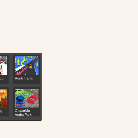
cu
Rush Traffic
üş
Otoparkta
Araba Park
Etme