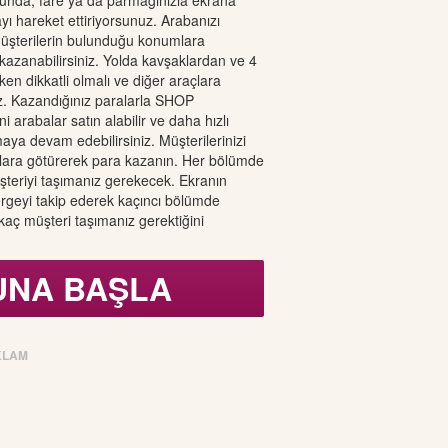
unda, fare ya da parmağınızla ekrana
yı hareket ettiriyorsunuz. Arabanızı
üşterilerin bulunduğu konumlara
kazanabilirsiniz. Yolda kavşaklardan ve 4
en dikkatli olmalı ve diğer araçlara
z. Kazandığınız paralarla SHOP
arabalar satın alabilir ve daha hızlı
aya devam edebilirsiniz. Müşterilerinizi
talara götürerek para kazanın. Her bölümde
üşteriyi taşımanız gerekecek. Ekranın
rgeyi takip ederek kaçıncı bölümde
aç müşteri taşımanız gerektiğini
UNA BAŞLA
KLAM