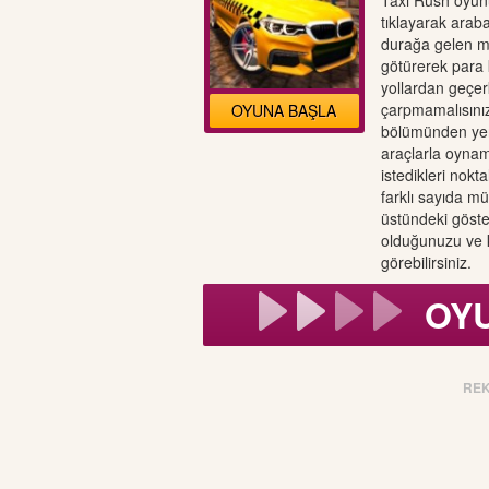
Taxi Rush oyun
tıklayarak araba
durağa gelen m
götürerek para 
yollardan geçerk
çarpmamalısını
OYUNA BAŞLA
bölümünden yeni 
araçlarla oynam
istedikleri nok
farklı sayıda m
üstündeki göste
olduğunuzu ve k
görebilirsiniz.
OY
RE