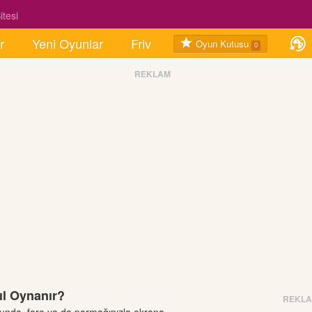
tesi
r
Yeni Oyunlar
Friv
Oyun Kutusu
0
REKLAM
ıl Oynanır?
REKL