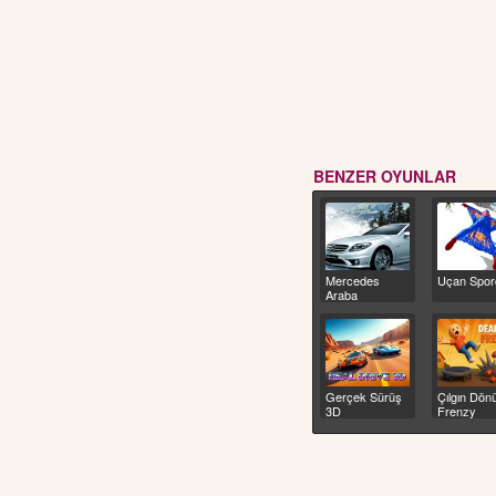
BENZER OYUNLAR
Mercedes
Uçan Spor
Araba
Gerçek Sürüş
Çılgın Dön
3D
Frenzy