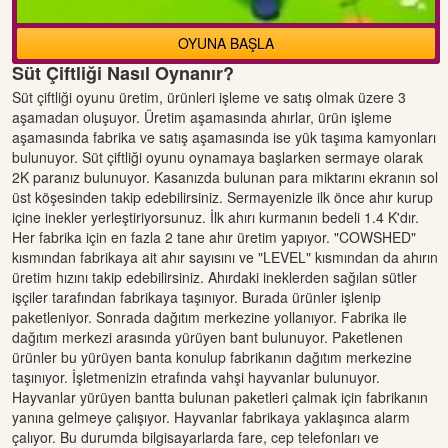
OYUNA BAŞLA
Süt Çiftliği Nasıl Oynanır?
Süt çiftliği oyunu üretim, ürünleri işleme ve satış olmak üzere 3
aşamadan oluşuyor. Üretim aşamasında ahırlar, ürün işleme
aşamasında fabrika ve satış aşamasında ise yük taşıma kamyonları
bulunuyor. Süt çiftliği oyunu oynamaya başlarken sermaye olarak
2K paranız bulunuyor. Kasanızda bulunan para miktarını ekranın sol
üst köşesinden takip edebilirsiniz. Sermayenizle ilk önce ahır kurup
içine inekler yerleştiriyorsunuz. İlk ahırı kurmanın bedeli 1.4 K'dır.
Her fabrika için en fazla 2 tane ahır üretim yapıyor. "COWSHED"
kısmından fabrikaya ait ahır sayısını ve "LEVEL" kısmından da ahırın
üretim hızını takip edebilirsiniz. Ahırdaki ineklerden sağılan sütler
işçiler tarafından fabrikaya taşınıyor. Burada ürünler işlenip
paketleniyor. Sonrada dağıtım merkezine yollanıyor. Fabrika ile
dağıtım merkezi arasında yürüyen bant bulunuyor. Paketlenen
ürünler bu yürüyen banta konulup fabrikanın dağıtım merkezine
taşınıyor. İşletmenizin etrafında vahşi hayvanlar bulunuyor.
Hayvanlar yürüyen bantta bulunan paketleri çalmak için fabrikanın
yanına gelmeye çalışıyor. Hayvanlar fabrikaya yaklaşınca alarm
çalıyor. Bu durumda bilgisayarlarda fare, cep telefonları ve