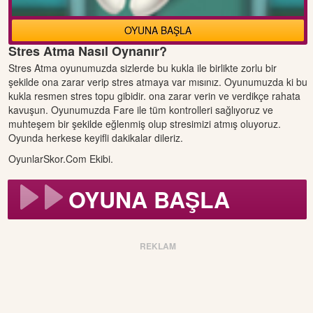
OYUNA BAŞLA
Stres Atma Nasıl Oynanır?
Stres Atma oyunumuzda sizlerde bu kukla ile birlikte zorlu bir
şekilde ona zarar verip stres atmaya var mısınız. Oyunumuzda ki bu
kukla resmen stres topu gibidir. ona zarar verin ve verdikçe rahata
kavuşun. Oyunumuzda Fare ile tüm kontrolleri sağlıyoruz ve
muhteşem bir şekilde eğlenmiş olup stresimizi atmış oluyoruz.
Oyunda herkese keyifli dakikalar dileriz.
OyunlarSkor.Com Ekibi.
OYUNA BAŞLA
REKLAM