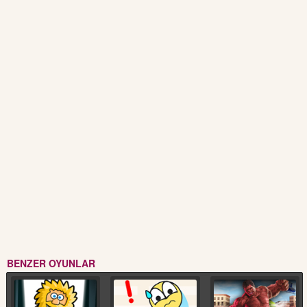
BENZER OYUNLAR