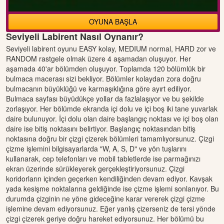
OYUNA BAŞLA
Seviyeli Labirent Nasıl Oynanır?
Seviyeli labirent oyunu EASY kolay, MEDIUM normal, HARD zor ve
RANDOM rastgele olmak üzere 4 aşamadan oluşuyor. Her
aşamada 40'ar bölümden oluşuyor. Toplamda 120 bölümlük bir
bulmaca macerası sizi bekliyor. Bölümler kolaydan zora doğru
bulmacanın büyüklüğü ve karmaşıklığına göre ayırt ediliyor.
Bulmaca sayfası büyüdükçe yollar da fazlalaşıyor ve bu şekilde
zorlaşıyor. Her bölümde ekranda içi dolu ve içi boş iki tane yuvarlak
daire bulunuyor. İçi dolu olan daire başlangıç noktası ve içi boş olan
daire ise bitiş noktasını belirtiyor. Başlangıç noktasından bitiş
noktasına doğru bir çizgi çizerek bölümleri tamamlıyorsunuz. Çizgi
çizme işlemini bilgisayarlarda "W, A, S, D" ve yön tuşlarını
kullanarak, cep telefonları ve mobil tabletlerde ise parmağınızı
ekran üzerinde sürükleyerek gerçekleştiriyorsunuz. Çizgi
koridorların içinden geçerken kendiliğinden devam ediyor. Kavşak
yada kesişme noktalarına geldiğinde ise çizme işlemi sonlanıyor. Bu
durumda çizginin ne yöne gideceğine karar vererek çizgi çizme
işlemine devam ediyorsunuz. Eğer yanlış çizerseniz de tersi yönde
çizgi çizerek geriye doğru hareket ediyorsunuz. Her bölümü bu