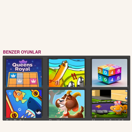
BENZER OYUNLAR
Kraliçenin Sudoku
Canlı Kurtarma
Kübatoria Birleştir 2048
Bulmacası
Balık Pin Çekme
Elma Yiyici
Maymunları Sevindir 6