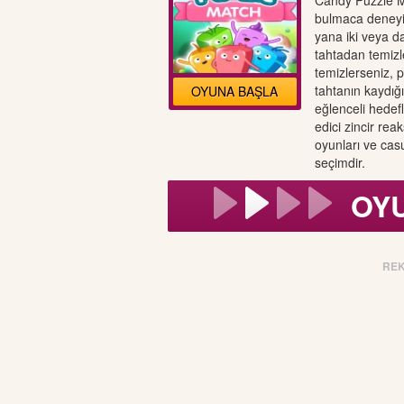
Candy Puzzle Mat
bulmaca deneyi
yana iki veya d
tahtadan temizl
temizlerseniz, 
tahtanın kaydığın
OYUNA BAŞLA
eğlenceli hedef
edici zincir rea
oyunları ve cas
seçimdir.
OY
RE