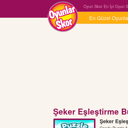
Oyun Skor En İyi Oyun Si
En Güzel Oyunla
Şeker Eşleştirme 
Şeker Eşle