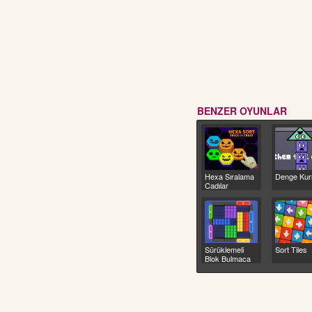
BENZER OYUNLAR
Hexa Sıralama
Denge Ku
Cadılar
Bayramı
Sürüklemeli
Sort Tiles
Blok Bulmaca