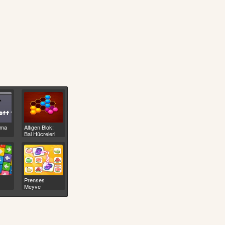
rma
Altıgen Blok:
Bal Hücreleri
Prenses
Meyve
Kurtarma