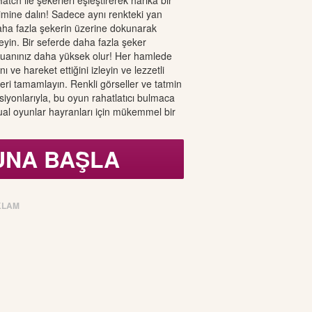
ch ile şekerleri eşleştirerek harika bir
mine dalın! Sadece aynı renkteki yan
aha fazla şekerin üzerine dokunarak
eyin. Bir seferde daha fazla şeker
puanınız daha yüksek olur! Her hamlede
ı ve hareket ettiğini izleyin ve lezzetli
leri tamamlayın. Renkli görseller ve tatmin
ksiyonlarıyla, bu oyun rahatlatıcı bulmaca
ual oyunlar hayranları için mükemmel bir
UNA BAŞLA
KLAM