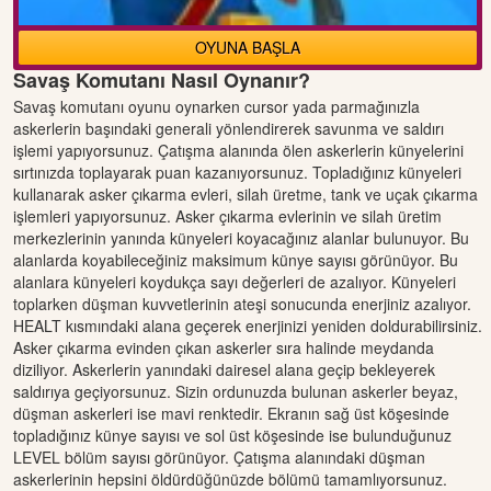
OYUNA BAŞLA
Savaş Komutanı Nasıl Oynanır?
Savaş komutanı oyunu oynarken cursor yada parmağınızla
askerlerin başındaki generali yönlendirerek savunma ve saldırı
işlemi yapıyorsunuz. Çatışma alanında ölen askerlerin künyelerini
sırtınızda toplayarak puan kazanıyorsunuz. Topladığınız künyeleri
kullanarak asker çıkarma evleri, silah üretme, tank ve uçak çıkarma
işlemleri yapıyorsunuz. Asker çıkarma evlerinin ve silah üretim
merkezlerinin yanında künyeleri koyacağınız alanlar bulunuyor. Bu
alanlarda koyabileceğiniz maksimum künye sayısı görünüyor. Bu
alanlara künyeleri koydukça sayı değerleri de azalıyor. Künyeleri
toplarken düşman kuvvetlerinin ateşi sonucunda enerjiniz azalıyor.
HEALT kısmındaki alana geçerek enerjinizi yeniden doldurabilirsiniz.
Asker çıkarma evinden çıkan askerler sıra halinde meydanda
diziliyor. Askerlerin yanındaki dairesel alana geçip bekleyerek
saldırıya geçiyorsunuz. Sizin ordunuzda bulunan askerler beyaz,
düşman askerleri ise mavi renktedir. Ekranın sağ üst köşesinde
topladığınız künye sayısı ve sol üst köşesinde ise bulunduğunuz
LEVEL bölüm sayısı görünüyor. Çatışma alanındaki düşman
askerlerinin hepsini öldürdüğünüzde bölümü tamamlıyorsunuz.