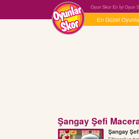
Oyun Skor En İyi Oyun Si
En Güzel Oyunla
Şangay Şefi Macera
Şangay Şef