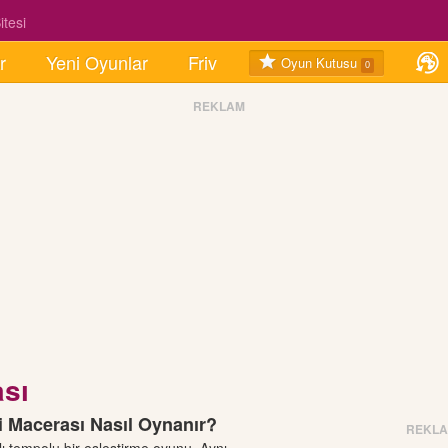
tesi
r
Yeni Oyunlar
Friv
Oyun Kutusu
0
REKLAM
sı
i Macerası Nasıl Oynanır?
REKL