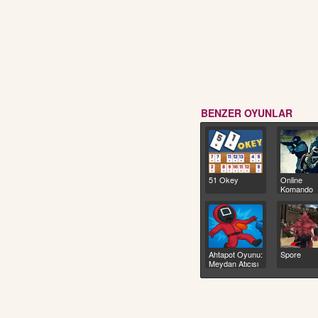
BENZER OYUNLAR
51 Okey
Online
Komando
Ahtapot Oyunu:
Spore
Meydan Atıcısı