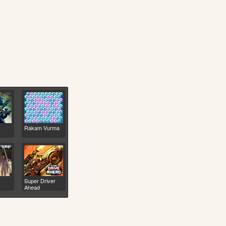
Rakam Vurma
Super Driver
Ahead