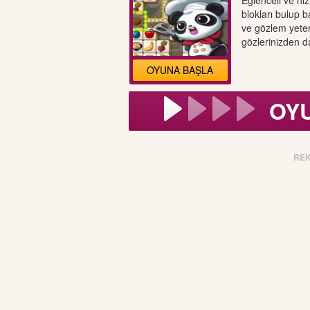
Eğlenceli ve hız
blokları bulup b
ve gözlem yetene
gözlerinizden da
OYUNA BAŞLA
OY
RE