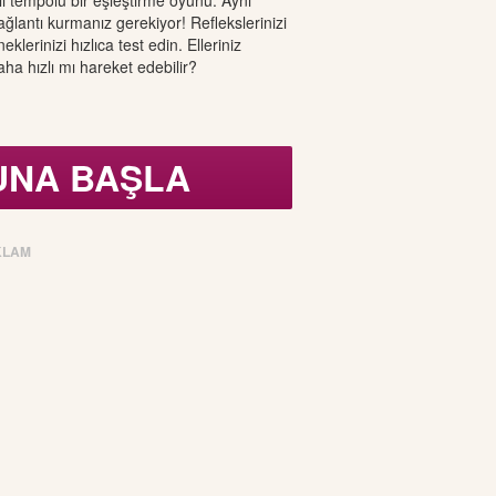
lı tempolu bir eşleştirme oyunu. Aynı
ağlantı kurmanız gerekiyor! Reflekslerinizi
klerinizi hızlıca test edin. Elleriniz
ha hızlı mı hareket edebilir?
UNA BAŞLA
KLAM