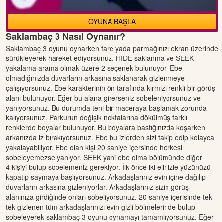
OYUNA BAŞLA
Saklambaç 3 Nasıl Oynanır?
Saklambaç 3 oyunu oynarken fare yada parmağınızı ekran üzerinde
sürükleyerek hareket ediyorsunuz. HIDE saklanma ve SEEK
yakalama arama olmak üzere 2 seçenek bulunuyor. Ebe
olmadığınızda duvarların arkasına saklanarak gizlenmeye
çalışıyorsunuz. Ebe karakterinin ön tarafında kırmızı renkli bir görüş
alanı bulunuyor. Eğer bu alana girerseniz sobeleniyorsunuz ve
yanıyorsunuz. Bu durumda teni bir maceraya başlamak zorunda
kalıyorsunuz. Parkurun değişik noktalarına dökülmüş farklı
renklerde boyalar bulunuyor. Bu boyalara bastığınızda koşarken
arkanızda iz bırakıyorsunuz. Ebe bu izlerden sizi takip edip kolayca
yakalayabiliyor. Ebe olan kişi 20 saniye içersinde herkesi
sobeleyemezse yanıyor. SEEK yani ebe olma bölümünde diğer
4 kişiyi bulup sobelemeniz gerekiyor. İlk önce iki elinizle yüzünüzü
kapatıp saymaya başlıyorsunuz. Arkadaşlarınız evin içine dağılıp
duvarların arkasına gizleniyorlar. Arkadaşlarınız sizin görüş
alanınıza girdiğinde onları sobeliyorsunuz. 20 saniye içerisinde tek
tek gizlenen tüm arkadaşlarınızı evin gizli bölmelerinde bulup
sobeleyerek saklambaç 3 oyunu oynamayı tamamlıyorsunuz. Eğer