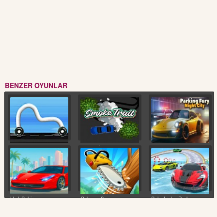
BENZER OYUNLAR
Çizgi Araba Yarışı
Duman İzi
Gece Araba Sürme
Hızlı Şehir
Oduncu 2
Sulu Araba Parkuru