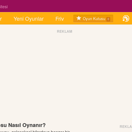
tesi
r
Yeni Oyunlar
Friv
Oyun Kutusu
0
REKLAM
osu Nasıl Oynanır?
REKL