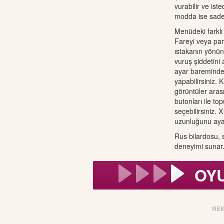
vurabilir ve ist
modda ise sade
Menüdeki farklı
Fareyi veya par
ıstakanın yönünü
vuruş şiddetini 
ayar bareminde
yapabilirsiniz.
görüntüler aras
butonları ile to
seçebilirsiniz. 
uzunluğunu ay
Rus bilardosu, s
deneyimi sunar
OY
RE