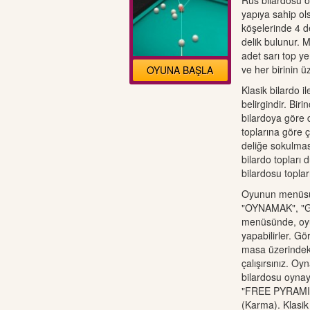
Rus bilardosu o
yapıya sahip ols
köşelerinde 4 d
delik bulunur. 
adet sarı top yer
ve her birinin ü
OYUNA BAŞLA
Klasik bilardo i
belirgindir. Biri
bilardoya göre 
toplarına göre 
deliğe sokulması
bilardo topları 
bilardosu topla
Oyunun menüsü
"OYNAMAK", "G
menüsünde, oyun
yapabilirler. Gö
masa üzerindek
çalışırsınız. O
bilardosu oynay
"FREE PYRAMID
(Karma). Klasik