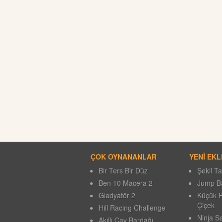
ÇOK OYNANANLAR
YENİ EK
Bir Ters Bir Düz
Şekil 
Ben 10 Macera 2
Jump Ba
Gladyatör 2
Küçük P
Çiçek
Hill Racing Challenge
Ninja S
Akıllı Çay Bardağı