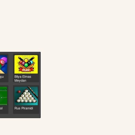
uşu
Bilya Elmas
Meydan
Okuma
ol
Rus Piramidi