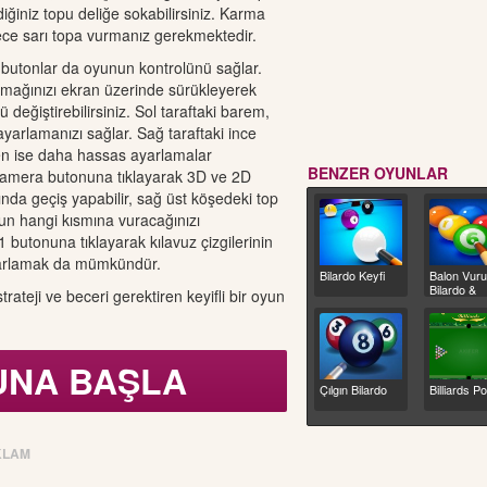
ediğiniz topu deliğe sokabilirsiniz. Karma
ce sarı topa vurmanız gerekmektedir.
 butonlar da oyunun kontrolünü sağlar.
mağınızı ekran üzerinde sürükleyerek
 değiştirebilirsiniz. Sol taraftaki barem,
ayarlamanızı sağlar. Sağ taraftaki ince
n ise daha hassas ayarlamalar
BENZER OYUNLAR
 Kamera butonuna tıklayarak 3D ve 2D
ında geçiş yapabilir, sağ üst köşedeki top
pun hangi kısmına vuracağınızı
X1 butonuna tıklayarak kılavuz çizgilerinin
arlamak da mümkündür.
Bilardo Keyfi
Balon Vur
Bilardo &
trateji ve beceri gerektiren keyifli bir oyun
Havuz
.
UNA BAŞLA
Çılgın Bilardo
Billiards Po
KLAM