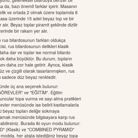
yunu, geleneksel bilardoya benzer bir
a da, bazı önemli farklar içerir. Masanın
elik ve ortada 2 olmak üzere toplamda 8
Masa üzerinde 15 adet beyaz top ve bir
 alır. Beyaz toplar piramit şeklinde dizilir
zerinde bir rakam yer alır.
le rus bilardosunun farkları oldukça
ncisi, rus bilardosunun delikleri klasik
daha dar ve toplar ise normal bilardo
çok daha büyüktür. Bu durum, topların
nı daha zor hale getirir. Ayrıca, klasik
düz ve çizgili olarak tasarlanmışken, rus
rı sadece düz beyaz renktedir.
nde üç ana seçenek bulunur:
ÖREVLER" ve "EĞİTİM". Eğitim
cular topa vurma ve sayı alma pratikleri
revler menüsünde ise belirli kısıtlamalarla
i beyaz topları deliğe sokmaya
ynamak menüsünde bilgisayara karşı rus
abilirsiniz. Burada iki oyun modu bulunur:
" (Klasik) ve "COMBINED PYRAMID"
 modda, her atışta istediğiniz beyaz topa