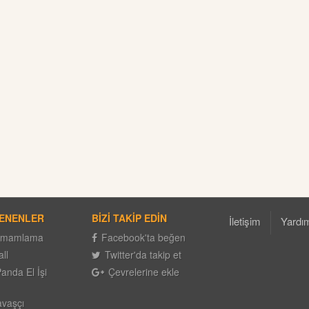
LENENLER
BİZİ TAKİP EDİN
İletişim
Yardı
Tamamlama
Facebook'ta beğen
ll
Twitter'da takip et
anda El İşi
Çevrelerine ekle
avaşçı