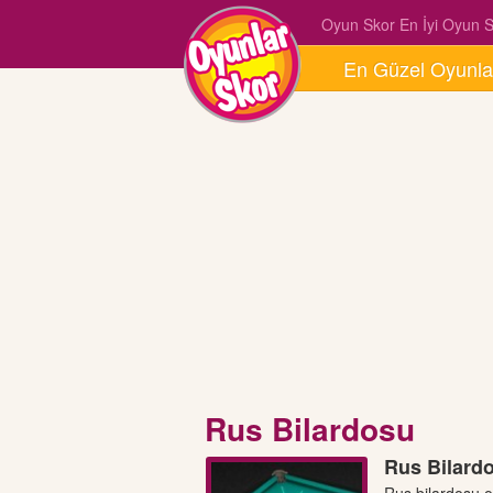
Oyun Skor En İyi Oyun Si
En Güzel Oyunla
Rus Bilardosu
Rus Bilard