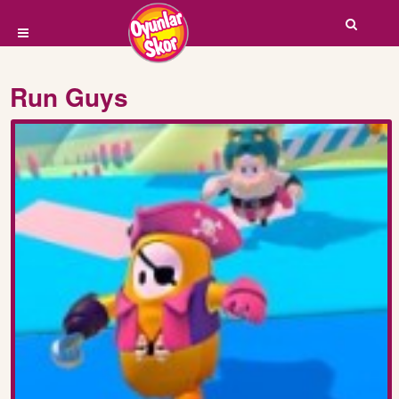
Run Guys