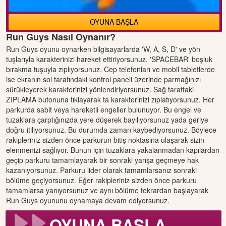
OYUNA BAŞLA
Run Guys Nasıl Oynanır?
Run Guys oyunu oynarken bilgisayarlarda 'W, A, S, D' ve yön
tuşlarıyla karakterinizi hareket ettiriyorsunuz. 'SPACEBAR' boşluk
bırakma tuşuyla zıplıyorsunuz. Cep telefonları ve mobil tabletlerde
ise ekranın sol tarafındaki kontrol paneli üzerinde parmağınızı
sürükleyerek karakterinizi yönlendiriyorsunuz. Sağ taraftaki
ZIPLAMA butonuna tıklayarak ta karakterinizi zıplatıyorsunuz. Her
parkurda sabit veya hareketli engeller bulunuyor. Bu engel ve
tuzaklara çarptığınızda yere düşerek bayılıyorsunuz yada geriye
doğru itiliyorsunuz. Bu durumda zaman kaybediyorsunuz. Böylece
rakipleriniz sizden önce parkurun bitiş noktasına ulaşarak sizin
elenmenizi sağlıyor. Bunun için tuzaklara yakalanmadan kapılardan
geçip parkuru tamamlayarak bir sonraki yarışa geçmeye hak
kazanıyorsunuz. Parkuru lider olarak tamamlarsanız sonraki
bölüme geçiyorsunuz. Eğer rakipleriniz sizden önce parkuru
tamamlarsa yanıyorsunuz ve aynı bölüme tekrardan başlayarak
Run Guys oyununu oynamaya devam ediyorsunuz.
OYUNA BAŞLA