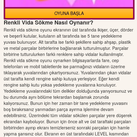
OYUNA BAŞLA
Renkli Vida Sökme Nasıl Oynanır?
Renkli vida sökme oyunu ekranının üst tarafında ikişer, üçer, dörder
ve beşerli kutular, kutuların alt tarafında ise 5 tane yedekleme
yuvası bulunuyor. Alt tarafta ise farklı şekillere sahip ahşap, plastik
ve metal parçalar birbirlerine bağlanarak tutturulmuştur. Parçalar
birbirine tutturulurken farklı renklere sahip vidalar kullanılmıştır.
Renkli vida sökme oyunu oynarken bilgisayarlarda fare, cep
telefonları ve mobil tabletlerde ise parmağınızı vidaların üzerine
tıklayarak yuvalarından çıkartıyorsunuz. Yuvalarından çıkan vidalar
üst tarafta kendi rengine sahip kutuya yerleşiyor. Eğer kendi
rengine sahip kutu yoksa yedekleme yuvalarına konuluyor.
Yedekleme yuvalarındaki tüm delikler dolduğunda yanıyorsunuz ve
bu durumda aynı bölüme tekrardan başlamak zorunda
kalıyorsunuz. Bunun için her zaman bir tane yedekleme yuvasını
boş bırakırsanız yanmadan parça ayırma işlemine devam
edebilirsiniz. Üzerindeki tüm vidalar sökülen parçalar yere düşerek
ekrandan kayboluyor. Bunun için önce alt ve üst taraftaki parçaları
birbirinden ayırıp ekranı temizlerseniz sonraki parçaları için hamle
yapma şansınız olur. Ekranın en üst tarafındaki LEVEL kısmından