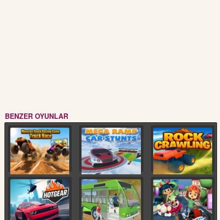
BENZER OYUNLAR
Canavar Kamyon Yarışı
Mega Ramp Araba
Kaya Tırmanışı
3D
Şovları