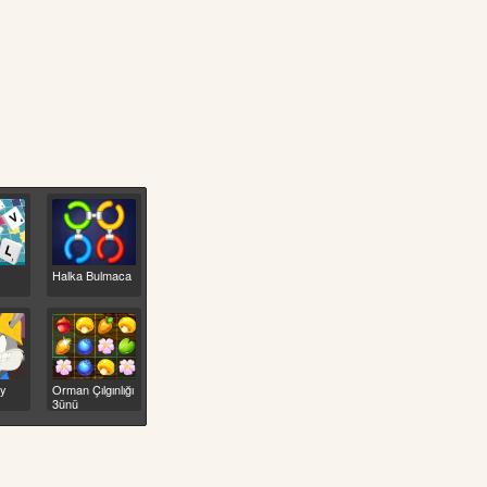
Halka Bulmaca
ny
Orman Çılgınlığı
3ünü
Eşleştirme