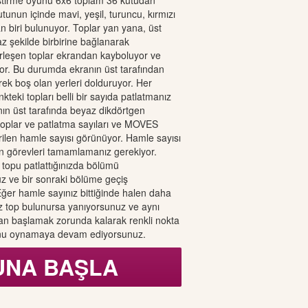
eştirme oyunu 6x6 toplam 36 kutudan
tunun içinde mavi, yeşil, turuncu, kırmızı
n biri bulunuyor. Toplar yan yana, üst
z şekilde birbirine bağlanarak
Birleşen toplar ekrandan kayboluyor ve
ıyor. Bu durumda ekranın üst tarafından
rek boş olan yerleri dolduruyor. Her
teki topları belli bir sayıda patlatmanız
nın üst tarafında beyaz dikdörtgen
toplar ve patlatma sayıları ve MOVES
rilen hamle sayısı görünüyor. Hamle sayısı
n görevleri tamamlamanız gerekiyor.
 topu patlattığınızda bölümü
z ve bir sonraki bölüme geçiş
ğer hamle sayınız bittiğinde halen daha
z top bulunursa yanıyorsunuz ve aynı
an başlamak zorunda kalarak renkli nokta
unu oynamaya devam ediyorsunuz.
UNA BAŞLA