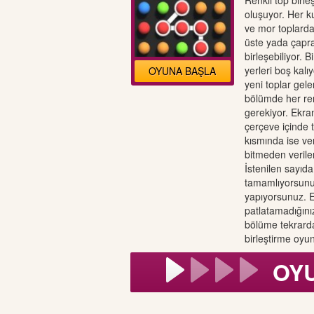
Renkli top birl
oluşuyor. Her ku
ve mor toplarda
üste yada çapra
birleşebiliyor. 
yerleri boş kal
OYUNA BAŞLA
yeni toplar gele
bölümde her renk
gerekiyor. Ekra
çerçeve içinde 
kısmında ise ve
bitmeden verile
İstenilen sayıda
tamamlıyorsunu
yapıyorsunuz. E
patlatamadığını
bölüme tekrard
birleştirme oy
OY