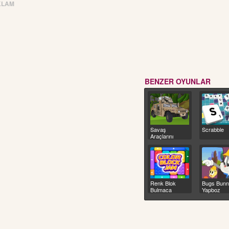
KLAM
BENZER OYUNLAR
Savaş
Scrabble
Araçlarını
Eşleştir
Renk Blok
Bugs Bun
Bulmaca
Yapboz