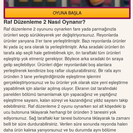
OYUNA BAŞLA
Raf Düzenleme 2 Nasıl Oynanır?
Raf düzenleme 2 oyununu oynarken fare yada parmağınızla
ürünleri seçip sürükleyerek yer değiştiriyorsunuz. Reyonlarda
ürünler yanyana 3'er tane yerleştirilmiştir. Bazı reyonlarda ürünler
iki yada üç sıra olarak ta yerleştirilmiştir. Arka sıradaki ürünleri ön
tarafa alıp seçili hale getirebilmek için, ön taraftaki tüm ürünleri
eşleştirip yok etmeniz gerekiyor. Böylece arka sıradaki ön sıraya
gelip seçilebiliyor. Ürünleri diğer reyonlardaki boş alanlara
yerleştirerek kendinize boş raflar oluşturabilirsiniz. Bir rafa aynı
üründen 3 tane yerleştirdiğinizde eşleştirme işlemini
gerçekleştiriyorsunuz ve bu ürünler yok olarak size yeni eşleştirme
yapabilmek için alanlar açılmış oluyor. Ekranın üst tarafındaki
panelden bölümü tamamlamak için yapacağınız ve yaptığınız
eşleştirme sayısını, kalan süreyi ve kazandığınız yıldız sayısını takip
edebilirsiniz. Raf düzenleme 2 oyunu oynarken sol alt köşedeki ip
ucu butonuna tıklayarak herhangi bir üründen 3 tanesini yok
ediyorsunuz. Sağ taraftaki kar tanesi butonuna tıklayarak ta zamanı
belli bir süre durdurabilirsiniz. Verilen süre sonunda reyonda halen
daha ürün kalırsa yanıyorsunuz ve bu durumda aynı bölüme