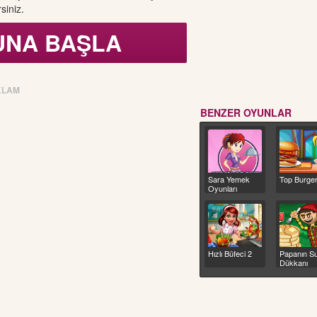
siniz.
UNA BAŞLA
KLAM
BENZER OYUNLAR
Top Burge
Sara Yemek
Oyunları
Hızlı Büfeci 2
Papanın Su
Dükkanı