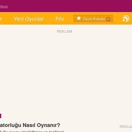
tesi
r
Yeni Oyunlar
Friv
Oyun Kutusu
0
REKLAM
u
atorluğu Nasıl Oynanır?
REKL