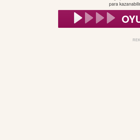
para kazanabilir
OY
RE