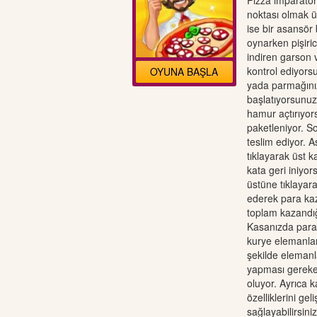
Pizza imparator
noktası olmak üz
ise bir asansör
oynarken pişiri
indiren garson 
kontrol ediyors
OYUNA BAŞLA
yada parmağınız
başlatıyorsunuz.
hamur açtırıyors
paketleniyor. So
teslim ediyor.
tıklayarak üst k
kata geri iniyo
üstüne tıklayara
ederek para ka
toplam kazandığı
Kasanızda para b
kurye elemanları
şekilde elemanl
yapması gereken
oluyor. Ayrıca k
özelliklerini gel
sağlayabilirsin