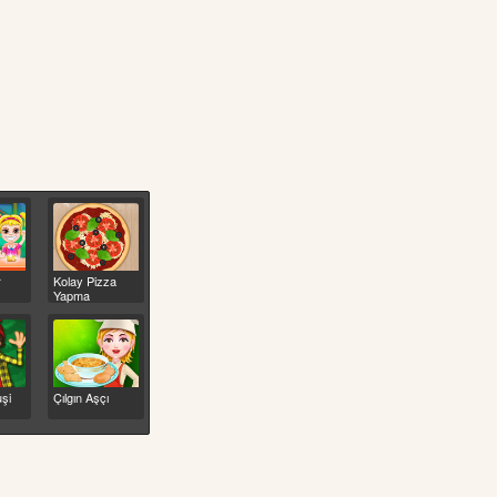
r
Kolay Pizza
Yapma
şi
Çılgın Aşçı