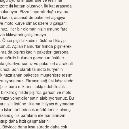
luğu oyunu imalathane ve teslimat
ere iki kattan oluşuyor. İki kat arasında
 bulunuyor. Pizza imparatorluğu oyunu
ci kadın, asansörde paketleri aşağıya
ve moto kurye olmak üzere 3 çalışanı
unuz. Her bir elemanınızın üstüne fare
la tıklayarak çalıştırmaya
 Önce pişirici kadının üstüne tıklayıp
unuz. Açılan hamurlar fırında pişirilerek
nra da pişirici kadın paketleri garsona
 Asansörde bulunan garsonun üstüne
ata çıkartıyorsunuz ve paketleri alarak alt
rsunuz. Son olarak ta moto kuryenin
k hazırlanan paketleri müşterilere teslim
zanıyorsunuz. Ekranın sağ üst köşesinde
nız para miktarını takip edebilirsiniz.
iriktirdiğinizde pişirici, garson ve moto
nıza yöneticiler satın alabiliyorsunuz. Bu
arınızın üstüne tıklama ihtiyacı duymadan
 işleri tarif edecek müdürleriniz olmuş
azandığınız paralarla elemanlarınızın
iştirip daha hızlı çalışmalarını
iz. Böylece daha kısa sürede daha çok