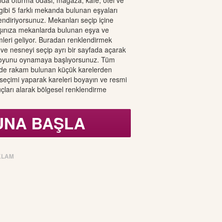
nda oturma odası, mağaza, kafe, otel ve
 gibi 5 farklı mekanda bulunan eşyaları
endiriyorsunuz. Mekanları seçip içine
rşınıza mekanlarda bulunan eşya ve
mleri geliyor. Buradan renklendirmek
 ve nesneyi seçip ayrı bir sayfada açarak
oyunu oynamaya başlıyorsunuz. Tüm
inde rakam bulunan küçük karelerden
seçimi yaparak kareleri boyayın ve resmi
çları alarak bölgesel renklendirme
UNA BAŞLA
KLAM