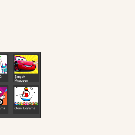
ü
Şimşek
Mcqueen
Boyama
ama
Gemi Boyama