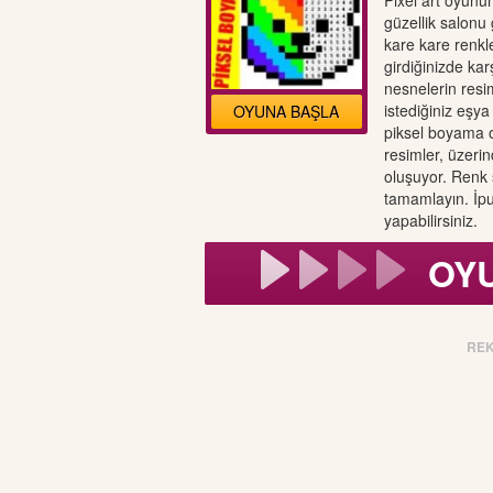
Pixel art oyunu
güzellik salonu
kare kare renkl
girdiğinizde ka
nesnelerin resi
istediğiniz eşya
OYUNA BAŞLA
piksel boyama 
resimler, üzer
oluşuyor. Renk 
tamamlayın. İpu
yapabilirsiniz.
OY
RE