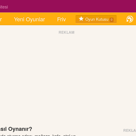
tesi
r
Yeni Oyunlar
Friv
Oyun Kutusu
0
REKLAM
asıl Oynanır?
REKL