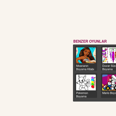
BENZER OYUNLAR
Moananın
Duvar Süs
Boyama Kitabı
Boyama
Pokemon
Mario Boy
Boyama