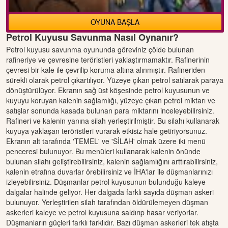
OYUNA BAŞLA
Petrol Kuyusu Savunma Nasıl Oynanır?
Petrol kuyusu savunma oyununda göreviniz çölde bulunan
rafineriye ve çevresine teröristleri yaklaştırmamaktır. Rafinerinin
çevresi bir kale ile çevrilip koruma altına alınmıştır. Rafineriden
sürekli olarak petrol çıkartılıyor. Yüzeye çıkan petrol satılarak paraya
dönüştürülüyor. Ekranın sağ üst köşesinde petrol kuyusunun ve
kuyuyu koruyan kalenin sağlamlığı, yüzeye çıkan petrol miktarı ve
satışlar sonunda kasada bulunan para miktarını inceleyebilirsiniz.
Rafineri ve kalenin yanına silah yerleştirilmiştir. Bu silahı kullanarak
kuyuya yaklaşan teröristleri vurarak etkisiz hale getiriyorsunuz.
Ekranın alt tarafında 'TEMEL' ve 'SİLAH' olmak üzere iki menü
penceresi bulunuyor. Bu menüleri kullanarak kalenin önünde
bulunan silahı geliştirebilirsiniz, kalenin sağlamlığını arttırabilirsiniz,
kalenin etrafına duvarlar örebilirsiniz ve İHA'lar ile düşmanlarınızı
izleyebilirsiniz. Düşmanlar petrol kuyusunun bulunduğu kaleye
dalgalar halinde geliyor. Her dalgada farklı sayıda düşman askeri
bulunuyor. Yerleştirilen silah tarafından öldürülemeyen düşman
askerleri kaleye ve petrol kuyusuna saldırıp hasar veriyorlar.
Düşmanların güçleri farklı farklıdır. Bazı düşman askerleri tek atışta