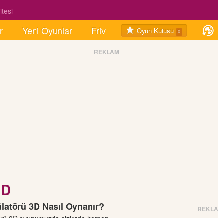
tesi
r
Yeni Oyunlar
Friv
Oyun Kutusu
0
REKLAM
3D
latörü 3D Nasıl Oynanır?
REKL