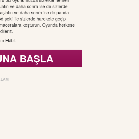
örü 3D oyunumuzda sizlerde hemen
tın ve daha sonra ise de sizlerde
şlatın ve daha sonra ise de panda
d şekli ile sizlerde harekete geçip
a maceralara koşturun. Oyunda herkese
dileriz.
m Ekibi.
UNA BAŞLA
KLAM