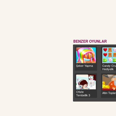
BENZER OYUNLAR
Şeker Yapma
Candy Cr
Hediyelik
Eşyalar
Ofiste
Altın Topl
Tembellik 3