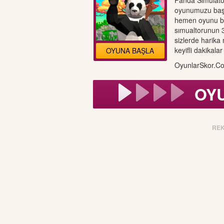
Panda Simülat
oyunumuzu başla
hemen oyunu ba
sımualtorunun 3
sizlerde harik
keyifli dakikalar 
OYUNA BAŞLA
OyunlarSkor.Co
OY
RE