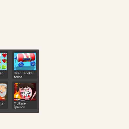
ush
Uçan Teneke
Araba
ama
Trollface
İşkence