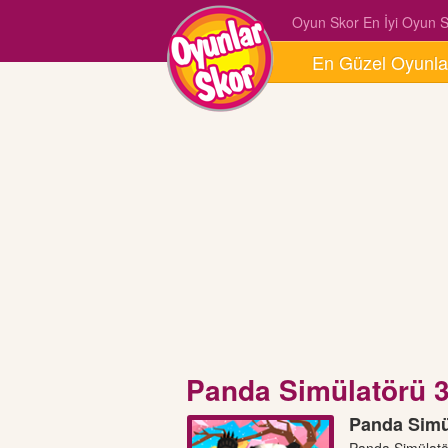
Oyun Skor En İyi Oyun Si
En Güzel Oyunla
Panda Simülatörü 
Panda Simü