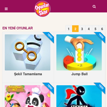
EN YENİ OYUNLAR
1
2
3
4
5
6
Şekil Tamamlama
Jump Ball