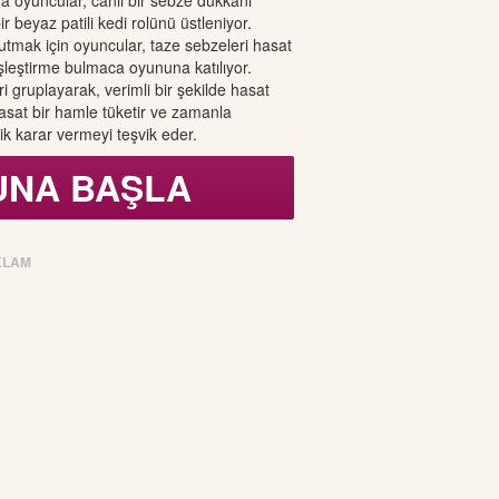
a oyuncular, canlı bir sebze dükkanı
ir beyaz patili kedi rolünü üstleniyor.
tutmak için oyuncular, taze sebzeleri hasat
eşleştirme bulmaca oyununa katılıyor.
i gruplayarak, verimli bir şekilde hasat
hasat bir hamle tüketir ve zamanla
ejik karar vermeyi teşvik eder.
UNA BAŞLA
KLAM