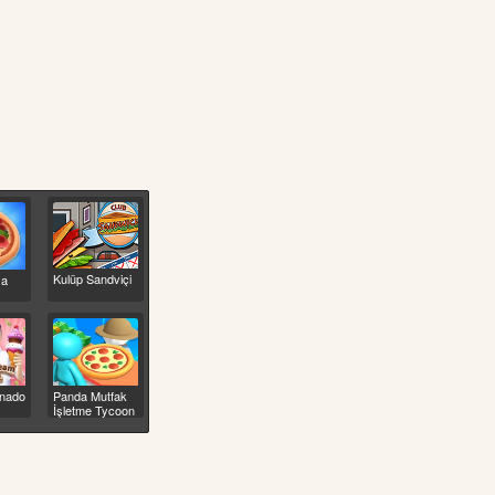
Kulüp Sandviçi
za
rnado
Panda Mutfak
İşletme Tycoon