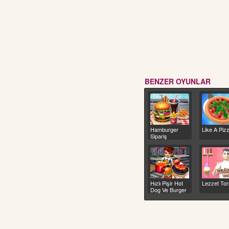
BENZER OYUNLAR
Hamburger
Like A Piz
Sipariş
Hızlı Pişir Hot
Lezzet To
Dog Ve Burger
Çılgınlığı