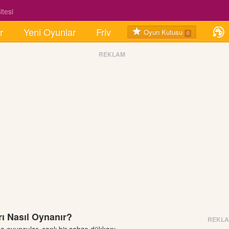
tesi
r
Yeni Oyunlar
Friv
Oyun Kutusu
0
REKLAM
ı Nasıl Oynanır?
REKL