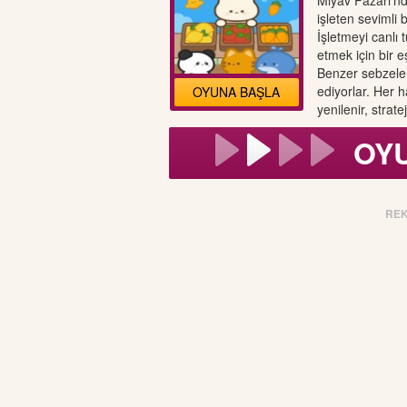
Miyav Pazarı'nd
işleten sevimli b
İşletmeyi canlı 
etmek için bir 
Benzer sebzeler
ediyorlar. Her 
OYUNA BAŞLA
yenilenir, strat
OY
RE