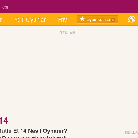
tesi
r
Yeni Oyunlar
Friv
Oyun Kutusu
0
REKLAM
14
tlu Et 14 Nasıl Oynanır?
REKL