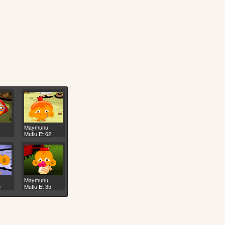
Maymunu
4
Mutlu Et 62
Maymunu
5
Mutlu Et 35