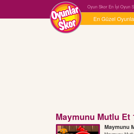
Oyun Skor En İyi Oyun Si
En Güzel Oyunla
Maymunu Mutlu Et 
Maymunu Mu