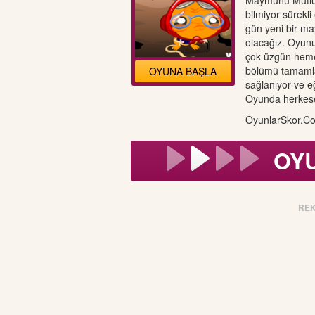
Maymunu Mutlu 
bilmiyor sürekl
gün yeni bir ma
olacağız. Oyun
çok üzgün hemen
bölümü tamamlam
OYUNA BAŞLA
sağlanıyor ve 
Oyunda herkese k
OyunlarSkor.Co
OY
RE