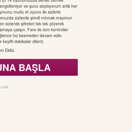
Et 14 oyunumuzda seriler bitmek
i engelleniyor ve şunu söylüyorum artık her
ymunu mutlu et oyunu ile sizlerle
umuzda sizlerde şimdi minnak maymun
 sizlerde şifreleri tek tek çözerek
aya çalışın. Fare ile tüm kontroller
eğlence hız kesmeden devam edin.
eyifli dakikalar dileriz
m Ekibi.
UNA BAŞLA
KLAM