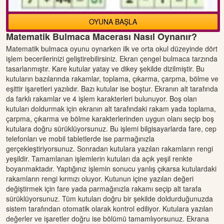
OYUNA BAŞLA
Matematik Bulmaca Macerası Nasıl Oynanır?
Matematik bulmaca oyunu oynarken ilk ve orta okul düzeyinde dört
işlem becerilerinizi geliştirebilirsiniz. Ekran çengel bulmaca tarzında
tasarlanmıştır. Kare kutular yatay ve dikey şekilde dizilmiştir. Bu
kutuların bazılarında rakamlar, toplama, çıkarma, çarpma, bölme ve
eşittir işaretleri yazılıdır. Bazı kutular ise boştur. Ekranın alt tarafında
da farklı rakamlar ve 4 işlem karakterleri bulunuyor. Boş olan
kutuları doldurmak için ekranın alt tarafındaki rakam yada toplama,
çarpma, çıkarma ve bölme karakterlerinden uygun olanı seçip boş
kutulara doğru sürüklüyorsunuz. Bu işlemi bilgisayarlarda fare, cep
telefonları ve mobil tabletlerde ise parmağınızla
gerçekleştiriyorsunuz. Sonradan kutulara yazılan rakamların rengi
yeşildir. Tamamlanan işlemlerin kutuları da açık yeşil renkte
boyanmaktadır. Yaptığınız işlemin sonucu yanlış çıkarsa kutulardaki
rakamların rengi kırmızı oluyor. Kutunun içine yazılan değeri
değiştirmek için fare yada parmağınızla rakamı seçip alt tarafa
sürüklüyorsunuz. Tüm kutuları doğru bir şekilde doldurduğunuzda
sistem tarafından otomatik olarak kontrol ediliyor. Kutulara yazılan
değerler ve işaretler doğru ise bölümü tamamlıyorsunuz. Ekrana