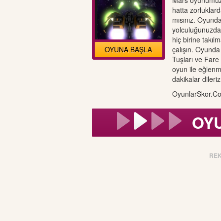
Mars oyunumuzd
hatta zorluklar
mısınız. Oyunda 
yolculuğunuzda 
hiç birine takı
OYUNA BAŞLA
çalışın. Oyunda
Tuşları ve Fare
oyun ile eğlenm
dakikalar dileriz
OyunlarSkor.Co
OY
RE