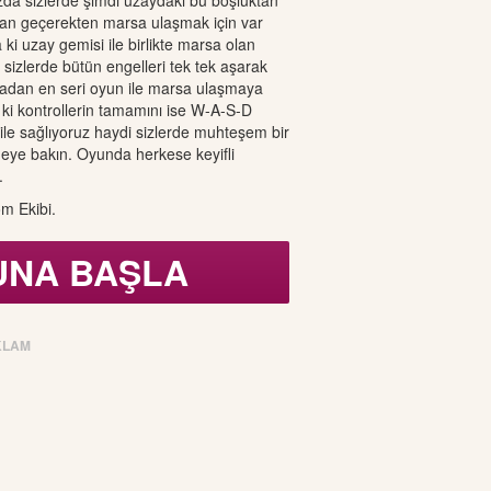
a sizlerde şimdi uzaydaki bu boşluktan
dan geçerekten marsa ulaşmak için var
ki uzay gemisi ile birlikte marsa olan
sizlerde bütün engelleri tek tek aşarak
lmadan en seri oyun ile marsa ulaşmaya
 ki kontrollerin tamamını ise W-A-S-D
 ile sağlıyoruz haydi sizlerde muhteşem bir
eye bakın. Oyunda herkese keyifli
.
m Ekibi.
UNA BAŞLA
KLAM