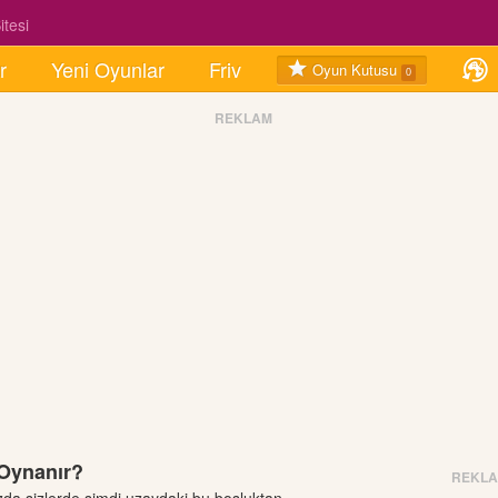
tesi
r
Yeni Oyunlar
Friv
Oyun Kutusu
0
REKLAM
 Oynanır?
REKL