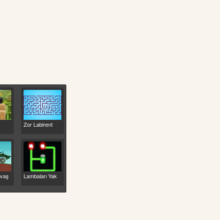
Zor Labirent
avaş
Lambaları Yak