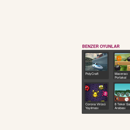
BENZER OYUNLAR
PolyCraft
Maceracı
Portakal
Corona Virüsü
8 Teker S
Yayılması
Arabası