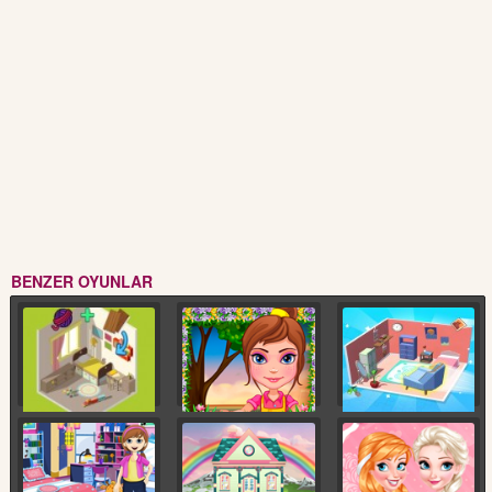
BENZER OYUNLAR
Ev Dekorasyonu
Bahçe Çiçek
Oda Düzenleme Planı
Dekorasyonu