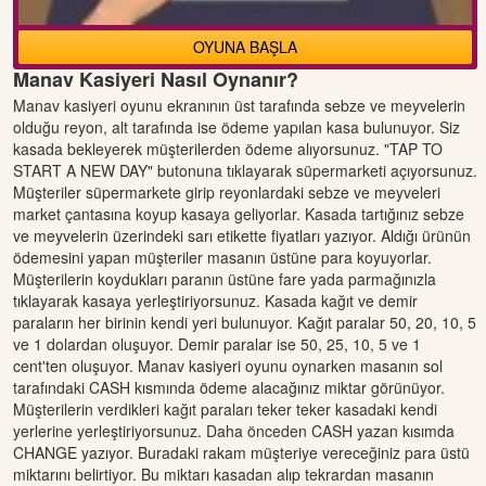
OYUNA BAŞLA
Manav Kasiyeri Nasıl Oynanır?
Manav kasiyeri oyunu ekranının üst tarafında sebze ve meyvelerin
olduğu reyon, alt tarafında ise ödeme yapılan kasa bulunuyor. Siz
kasada bekleyerek müşterilerden ödeme alıyorsunuz. "TAP TO
START A NEW DAY" butonuna tıklayarak süpermarketi açıyorsunuz.
Müşteriler süpermarkete girip reyonlardaki sebze ve meyveleri
market çantasına koyup kasaya geliyorlar. Kasada tartığınız sebze
ve meyvelerin üzerindeki sarı etikette fiyatları yazıyor. Aldığı ürünün
ödemesini yapan müşteriler masanın üstüne para koyuyorlar.
Müşterilerin koydukları paranın üstüne fare yada parmağınızla
tıklayarak kasaya yerleştiriyorsunuz. Kasada kağıt ve demir
paraların her birinin kendi yeri bulunuyor. Kağıt paralar 50, 20, 10, 5
ve 1 dolardan oluşuyor. Demir paralar ise 50, 25, 10, 5 ve 1
cent'ten oluşuyor. Manav kasiyeri oyunu oynarken masanın sol
tarafındaki CASH kısmında ödeme alacağınız miktar görünüyor.
Müşterilerin verdikleri kağıt paraları teker teker kasadaki kendi
yerlerine yerleştiriyorsunuz. Daha önceden CASH yazan kısımda
CHANGE yazıyor. Buradaki rakam müşteriye vereceğiniz para üstü
miktarını belirtiyor. Bu miktarı kasadan alıp tekrardan masanın