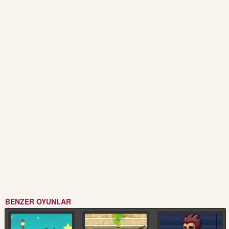
BENZER OYUNLAR