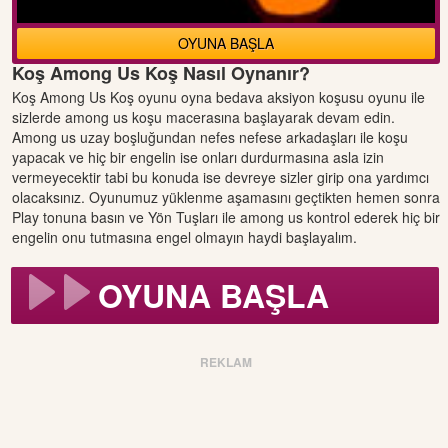
OYUNA BAŞLA
Koş Among Us Koş Nasıl Oynanır?
Koş Among Us Koş oyunu oyna bedava aksiyon koşusu oyunu ile
sizlerde among us koşu macerasına başlayarak devam edin.
Among us uzay boşluğundan nefes nefese arkadaşları ile koşu
yapacak ve hiç bir engelin ise onları durdurmasına asla izin
vermeyecektir tabi bu konuda ise devreye sizler girip ona yardımcı
olacaksınız. Oyunumuz yüklenme aşamasını geçtikten hemen sonra
Play tonuna basın ve Yön Tuşları ile among us kontrol ederek hiç bir
engelin onu tutmasına engel olmayın haydi başlayalım.
OYUNA BAŞLA
REKLAM