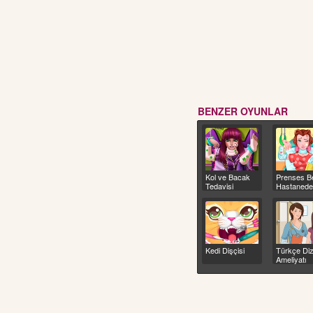
BENZER OYUNLAR
Kol ve Bacak
Prenses Be
Tedavisi
Hastaned
Taburcu O
Kedi Dişçisi
Türkçe Di
Ameliyatı