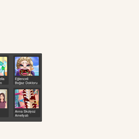
lla
Eğlenceli
en
Boğaz Doktoru
lma
z
Anna Skolyoz
Ameliyatı