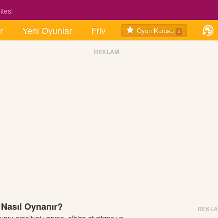
tesi
r
Yeni Oyunlar
Friv
Oyun Kutusu
0
REKLAM
 Nasıl Oynanır?
REKL