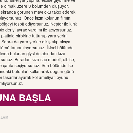
yunu; ameliyat yapma, elbise giydirme ve
 olmak üzere 3 bölümden oluşuyor.
e ekranda görünen mavi oku takip ederek
ayorsunuz. Önce kızın kolunun filmini
 bölgeyi tespit ediyorsunuz. Neşter ile kırık
ip deriyi ayraç yardımı ile açıyorsunuz.
 platinle birbirine tutturup yara yerini
 Sonra da yara yerine dikiş atıp alçıya
bölümü tamamlayorsunuz. İkinci bölümde
afında bulunan giysi dolabından kıza
orsunuz. Buradan kıza saç modeli, elbise,
ve çanta seçiyorsunuz. Son bölümde ise
afındaki butonları kullanarak doğum günü
ı tasarlarlayarak kol ameliyatı oyunu
lıyorsunuz.
UNA BAŞLA
KLAM