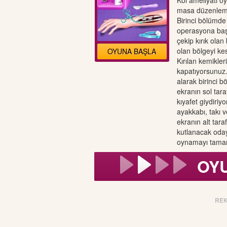
Kol ameliyatı o
masa düzenleme
Birinci bölümd
operasyona başl
çekip kırık olan
olan bölgeyi kes
OYUNA BAŞLA
Kırılan kemikleri
kapatıyorsunuz.
alarak birinci 
ekranın sol tar
kıyafet giydiriy
ayakkabı, takı 
ekranın alt tar
kutlanacak oday
oynamayı tamam
OY
RE