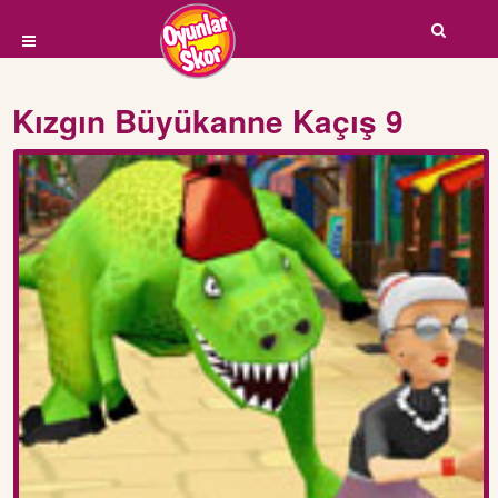
Kızgın Büyükanne Kaçış 9