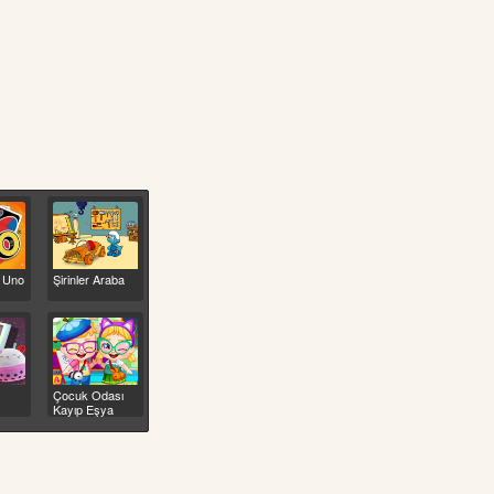
r Uno
Şirinler Araba
Çocuk Odası
Kayıp Eşya
Bulma