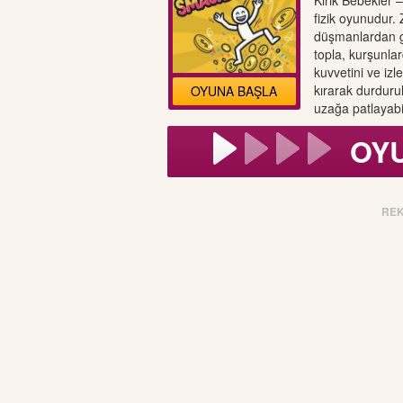
Kırık Bebekler 
fizik oyunudur.
düşmanlardan ge
topla, kurşunla
kuvvetini ve izl
kırarak durduru
OYUNA BAŞLA
uzağa patlayabi
OY
RE