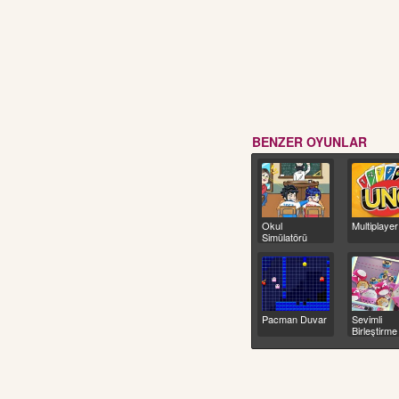
BENZER OYUNLAR
Okul
Multiplaye
Simülatörü
Pacman Duvar
Sevimli
Birleştirme