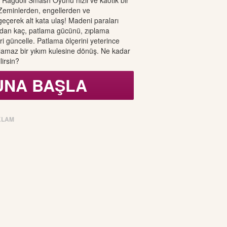
– Ragdoll Smash Oyunu hızlı ve kaotik bir
 Zeminlerden, engellerden ve
çerek alt kata ulaş! Madeni paraları
rdan kaç, patlama gücünü, zıplama
eri güncelle. Patlama ölçerini yeterince
lamaz bir yıkım kulesine dönüş. Ne kadar
lirsin?
UNA BAŞLA
KLAM