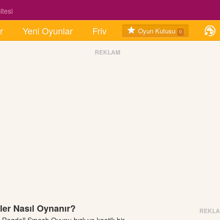
tesi
r
Yeni Oyunlar
Friv
Oyun Kutusu
0
REKLAM
ler Nasıl Oynanır?
REKL