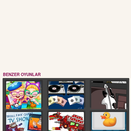
BENZER OYUNLAR
Çocuk Odası Kayıp
DJ
Orkestra
Eşya Bulma