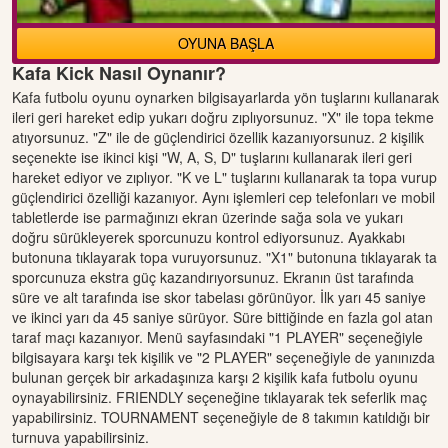
OYUNA BAŞLA
Kafa Kick Nasıl Oynanır?
Kafa futbolu oyunu oynarken bilgisayarlarda yön tuşlarını kullanarak
ileri geri hareket edip yukarı doğru zıplıyorsunuz. "X" ile topa tekme
atıyorsunuz. "Z" ile de güçlendirici özellik kazanıyorsunuz. 2 kişilik
seçenekte ise ikinci kişi "W, A, S, D" tuşlarını kullanarak ileri geri
hareket ediyor ve zıplıyor. "K ve L" tuşlarını kullanarak ta topa vurup
güçlendirici özelliği kazanıyor. Aynı işlemleri cep telefonları ve mobil
tabletlerde ise parmağınızı ekran üzerinde sağa sola ve yukarı
doğru sürükleyerek sporcunuzu kontrol ediyorsunuz. Ayakkabı
butonuna tıklayarak topa vuruyorsunuz. "X1" butonuna tıklayarak ta
sporcunuza ekstra güç kazandırıyorsunuz. Ekranın üst tarafında
süre ve alt tarafında ise skor tabelası görünüyor. İlk yarı 45 saniye
ve ikinci yarı da 45 saniye sürüyor. Süre bittiğinde en fazla gol atan
taraf maçı kazanıyor. Menü sayfasındaki "1 PLAYER" seçeneğiyle
bilgisayara karşı tek kişilik ve "2 PLAYER" seçeneğiyle de yanınızda
bulunan gerçek bir arkadaşınıza karşı 2 kişilik kafa futbolu oyunu
oynayabilirsiniz. FRIENDLY seçeneğine tıklayarak tek seferlik maç
yapabilirsiniz. TOURNAMENT seçeneğiyle de 8 takımın katıldığı bir
turnuva yapabilirsiniz.