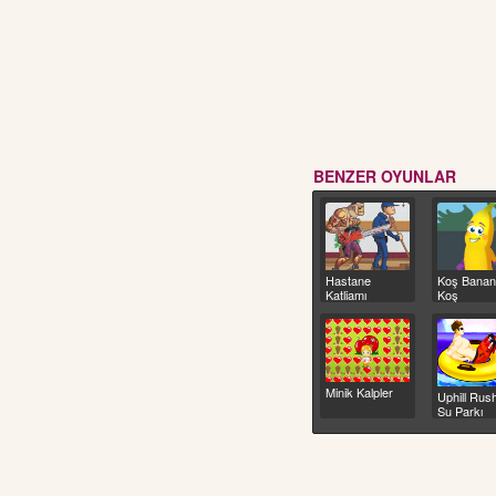
BENZER OYUNLAR
Hastane
Koş Bana
Katliamı
Koş
Minik Kalpler
Uphill Rus
Su Parkı