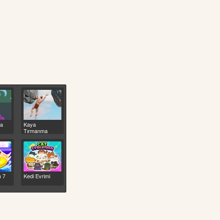
na
Kaya
Tırmanma
h 7
Kedi Evrimi