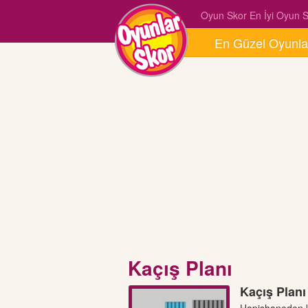
Oyun Skor En İyi Oyun Si
En Güzel Oyunla
Kaçış Planı
Kaçış Planı