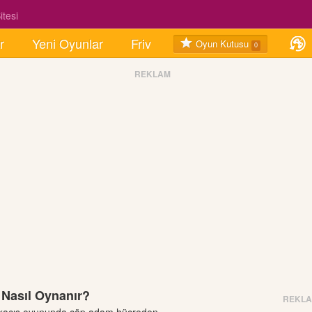
tesi
r
Yeni Oyunlar
Friv
Oyun Kutusu
0
REKLAM
 Nasıl Oynanır?
REKL