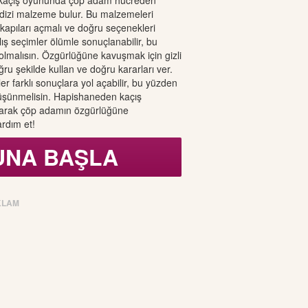
kaçış oyununda çöp adam hücreden
 dizi malzeme bulur. Bu malzemeleri
li kapıları açmalı ve doğru seçenekleri
ış seçimler ölümle sonuçlanabilir, bu
 olmalısın. Özgürlüğüne kavuşmak için gizli
ru şekilde kullan ve doğru kararları ver.
r farklı sonuçlara yol açabilir, bu yüzden
düşünmelisin. Hapishaneden kaçış
arak çöp adamın özgürlüğüne
rdım et!
UNA BAŞLA
KLAM