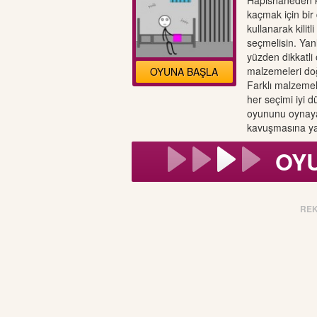
Hapishaneden 
kaçmak için bir
kullanarak kilit
seçmelisin. Yanl
yüzden dikkatli
malzemeleri doğ
OYUNA BAŞLA
Farklı malzemele
her seçimi iyi 
oyununu oynay
kavuşmasına ya
OY
RE